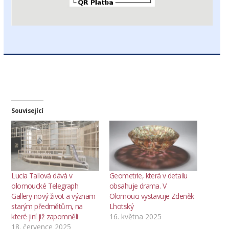
Související
Lucia Tallová dává v
Geometrie, která v detailu
olomoucké Telegraph
obsahuje drama. V
Gallery nový život a význam
Olomouci vystavuje Zdeněk
starým předmětům, na
Lhotský
které jiní již zapomněli
16. května 2025
18. července 2025