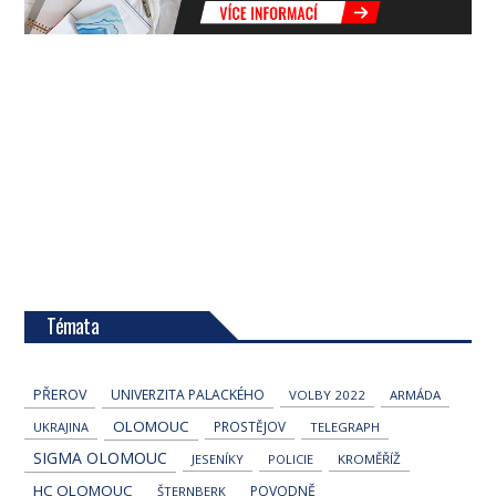
Témata
PŘEROV
UNIVERZITA PALACKÉHO
VOLBY 2022
ARMÁDA
OLOMOUC
PROSTĚJOV
UKRAJINA
TELEGRAPH
SIGMA OLOMOUC
JESENÍKY
POLICIE
KROMĚŘÍŽ
HC OLOMOUC
POVODNĚ
ŠTERNBERK