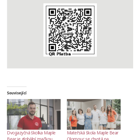
Související
Dvojjazyčná školka Maple
Mateřská škola Maple Bear
Bear je globální značkou,
Olomouc se chystá na