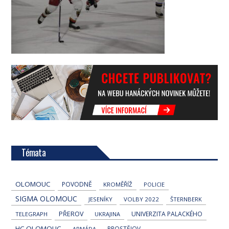
Témata
OLOMOUC
POVODNĚ
KROMĚŘÍŽ
POLICIE
SIGMA OLOMOUC
JESENÍKY
VOLBY 2022
ŠTERNBERK
PŘEROV
UNIVERZITA PALACKÉHO
TELEGRAPH
UKRAJINA
HC OLOMOUC
PROSTĚJOV
ARMÁDA