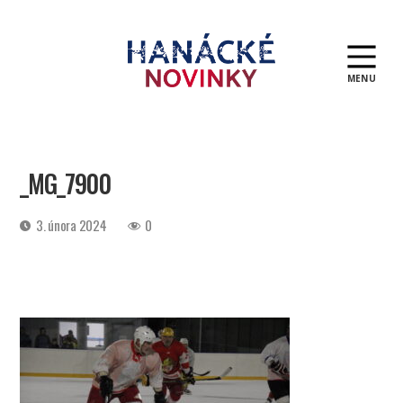
MENU
Hanácké
novinky
_MG_7900
Datum
3. února 2024
0
příspěvku