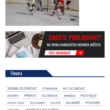
Témata
SIGMA OLOMOUC
HC OLOMOUC
ŠTERNBERK
OLOMOUC
PŘEROV
PROSTĚJOV
JESENÍKY
ARMÁDA
POVODNĚ
VOLBY 2022
TELEGRAPH
POLICIE
KROMĚŘÍŽ
UNIVERZITA PALACKÉHO
UKRAJINA