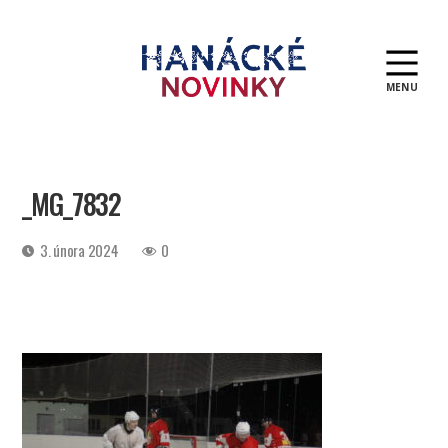
MENU
Hanácké
novinky
_MG_7832
Datum
3. února 2024
0
příspěvku