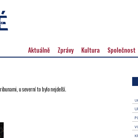
Aktuálně
Zprávy
Kultura
Společnost
ibunami, u severní to bylo nejdelší.
U
U
P
V
K