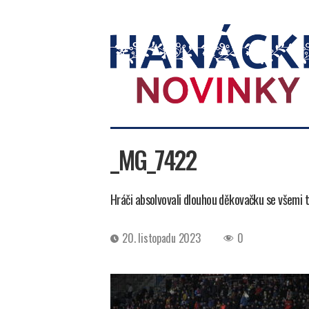
Hanácké
novinky
_MG_7422
Hráči absolvovali dlouhou děkovačku se všemi tr
Datum
20. listopadu 2023
0
příspěvku