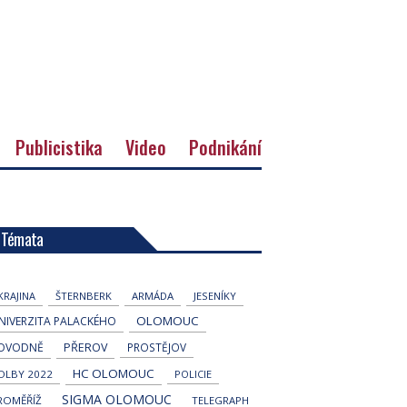
Publicistika
Video
Podnikání
Témata
KRAJINA
ŠTERNBERK
ARMÁDA
JESENÍKY
OLOMOUC
NIVERZITA PALACKÉHO
OVODNĚ
PŘEROV
PROSTĚJOV
HC OLOMOUC
OLBY 2022
POLICIE
SIGMA OLOMOUC
ROMĚŘÍŽ
TELEGRAPH