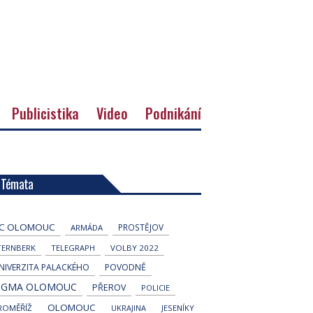
Publicistika
Video
Podnikání
Témata
C OLOMOUC
PROSTĚJOV
ARMÁDA
TERNBERK
TELEGRAPH
VOLBY 2022
NIVERZITA PALACKÉHO
POVODNĚ
IGMA OLOMOUC
PŘEROV
POLICIE
OLOMOUC
ROMĚŘÍŽ
UKRAJINA
JESENÍKY