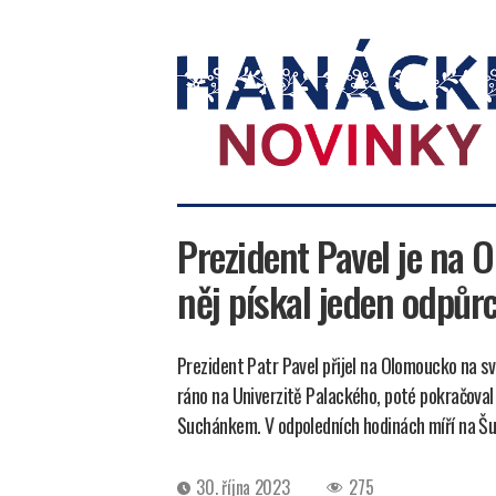
Hanácké
novinky
Prezident Pavel je na 
něj pískal jeden odpůr
Prezident Patr Pavel přijel na Olomoucko na sv
ráno na Univerzitě Palackého, poté pokračova
Suchánkem. V odpoledních hodinách míří na Š
Datum
30. října 2023
275