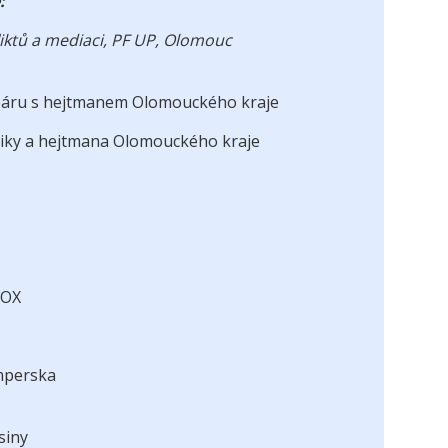
é:
fliktů a mediaci, PF UP, Olomouc
 páru s hejtmanem Olomouckého kraje
bliky a hejtmana Olomouckého kraje
OOX
umperska
osiny