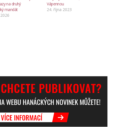
tazy na druhý
Vápennou
ský mandát
24. října 2023
 2026