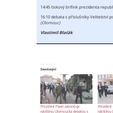
14:45 tiskový brífink prezidenta republ
16:10 debata s příslušníky Velitelství 
(Olomouc)
Vlastimil Blaťák
Související
Prezident Pavel zakončuje
Prezident 
návštěvu Olomoucka debatou s
návštěvu 