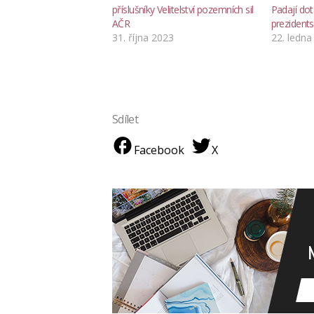
příslušníky Velitelství pozemních sil
Padají do
AČR
prezident
31. října 2023
22. ledna
Sdílet
Facebook
X