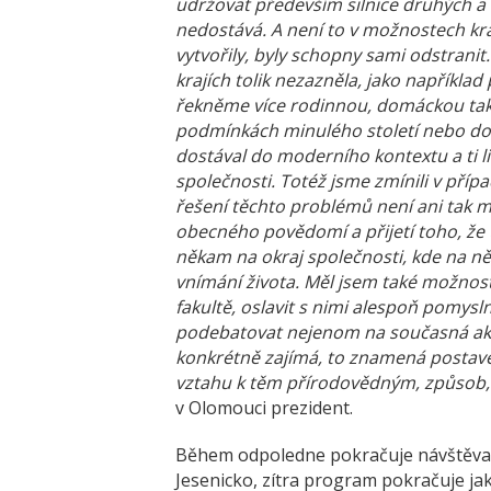
udržovat především silnice druhých a 
nedostává. A není to v možnostech kraj
vytvořily, byly schopny sami odstranit.
krajích tolik nezazněla, jako napříkla
řekněme více rodinnou, domáckou tak, 
podmínkách minulého století nebo do
dostával do moderního kontextu a ti l
společnosti. Totéž jsme zmínili v příp
řešení těchto problémů není ani tak m
obecného povědomí a přijetí toho, že t
někam na okraj společnosti, kde na 
vnímání života. Měl jsem také možnost
fakultě, oslavit s nimi alespoň pomysln
podebatovat nejenom na současná aktuá
konkrétně zajímá, to znamená postavení
vztahu k těm přírodovědným, způsob, j
v Olomouci prezident.
Během odpoledne pokračuje návštěva
Jesenicko, zítra program pokračuje jak