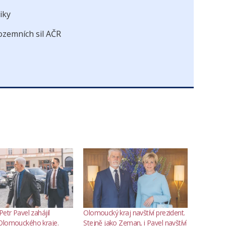
iky
pozemních sil AČR
Petr Pavel zahájil
Olomoucký kraj navštíví prezident.
Olomouckého kraje.
Stejně jako Zeman, i Pavel navštíví