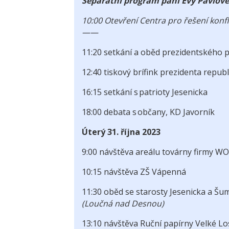
Separátní program paní Evy Pavlov
10:00 Otevření Centra pro řešení kon
——
11:20 setkání a oběd prezidentského
12:40 tiskový brífink prezidenta repu
16:15 setkání s patrioty Jesenicka
18:00 debata s občany, KD Javorník
Úterý 31. října 2023
9:00 návštěva areálu továrny firmy W
10:15 návštěva ZŠ Vápenná
11:30 oběd se starosty Jesenicka a Š
(Loučná nad Desnou)
13:10 návštěva Ruční papírny Velké L