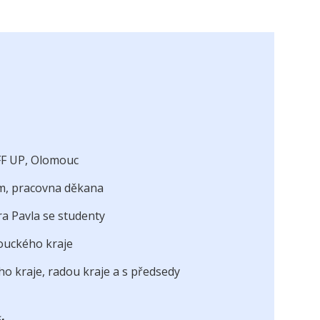
 FF UP, Olomouc
em, pracovna děkana
ra Pavla se studenty
ouckého kraje
 kraje, radou kraje a s předsedy