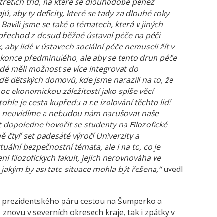
třetích tříd, na které se dlouhodobě peněz
ů, aby ty deficity, které se tady za dlouhé roky
 Bavili jsme se také o tématech, která v jiných
d přechod z dosud běžné ústavní péče na péči
aby lidé v ústavech sociální péče nemuseli žít v
konce předminulého, ale aby se tento druh péče
idé měli možnost se více integrovat do
adě dětských domovů, kde jsme narazili na to, že
oc ekonomickou záležitostí jako spíše věcí
ohle je cesta kupředu a ne izolování těchto lidí
ně neuvidíme a nebudou nám narušovat naše
 dopoledne hovořit se studenty na Filozofické
ě čtyř set padesáté výročí Univerzity a
lní bezpečnostní témata, ale i na to, co je
 filozofických fakult, jejich nerovnováha ve
akým by asi tato situace mohla být řešena,“
uvedl
 prezidentského páru cestou na Šumperko a
 znovu v severních okresech kraje, tak i zpátky v