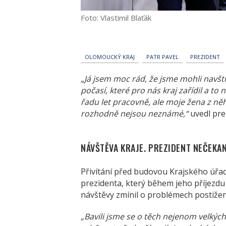
Foto: Vlastimil Blaťák
OLOMOUCKÝ KRAJ
PATR PAVEL
PREZIDENT
„Já jsem moc rád, že jsme mohli navští
počasí, které pro nás kraj zařídil a to
řadu let pracovně, ale moje žena z ně
rozhodně nejsou neznámé,“
uvedl pre
NÁVŠTĚVA KRAJE. PREZIDENT NEČEKA
Přivítání před budovou Krajského úřa
prezidenta, který během jeho příjezdu 
návštěvy zmínil o problémech postižen
„Bavili jsme se o těch nejenom velkých 