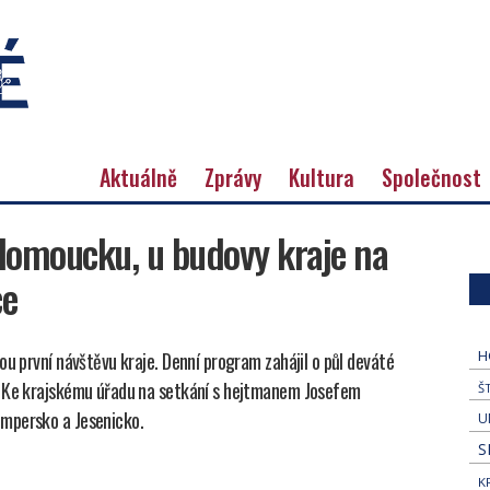
Aktuálně
Zprávy
Kultura
Společnost
Olomoucku, u budovy kraje na
ce
H
ou první návštěvu kraje. Denní program zahájil o půl deváté
l Ke krajskému úřadu na setkání s hejtmanem Josefem
Š
umpersko a Jesenicko.
U
S
K