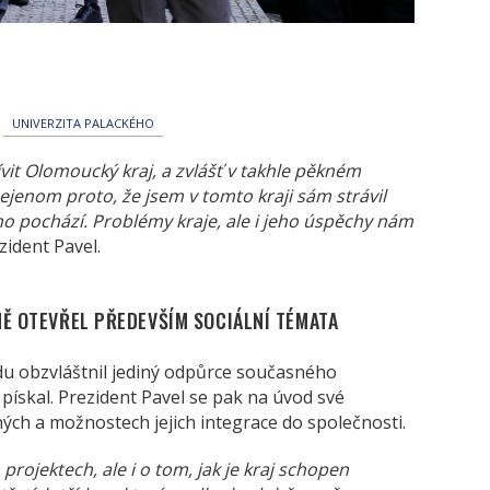
UNIVERZITA PALACKÉHO
vit Olomoucký kraj, a zvlášť v takhle pěkném
 nejenom proto, že jsem v tomto kraji sám strávil
ho pochází. Problémy kraje, ale i jeho úspěchy nám
zident Pavel.
NĚ OTEVŘEL PŘEDEVŠÍM SOCIÁLNÍ TÉMATA
du obzvláštnil jediný odpůrce současného
pískal. Prezident Pavel se pak na úvod své
ých a možnostech jejich integrace do společnosti.
projektech, ale i o tom, jak je kraj schopen