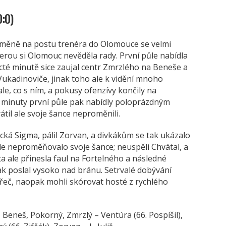
:0)
a změně na postu trenéra do Olomouce se velmi
rou si Olomouc nevěděla rady. První půle nabídla
ácté minutě sice zaujal centr Zmrzlého na Beneše a
Vukadinoviče, jinak toho ale k vidění mnoho
le, co s ním, a pokusy ofenzívy končily na
yři minuty první půle pak nabídly poloprázdným
átil ale svoje šance neproměnili.
cká Sigma, pálil Zorvan, a divkákům se tak ukázalo
ale neproměňovalo svoje šance; neuspěli Chvátal, a
ta ale přinesla faul na Fortelného a následné
šak poslal vysoko nad bránu. Setrvalé dobývání
řeč, naopak mohli skórovat hosté z rychlého
 Beneš, Pokorný, Zmrzlý – Ventúra (66. Pospíšil),