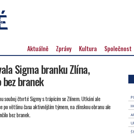
Aktuálně
Zprávy
Kultura
Společnost
ala Sigma branku Zlína,
o bez branek
nu souboj čtvrté Sigmy s trápícím se Zlínem. Utkání ale
P
ice po většinu času aktivnějším týmem, na zlínskou obranu ale
H
nčilo bez branek.
A
U
Š