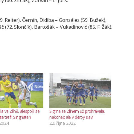
ý (66. Zifčák), Zorvan – L. Juliš.
59. Reiter), Černín, Didiba – González (59. Bužek),
áč (72. Slončík), Bartošák – Vukadinović (85. F. Žák).
a ve Zlíně, alespoň se
Sigma se Zlínem už prohrávala,
ze trefil Singhateh
nakonec ale v derby slaví
 2024
22. října 2022