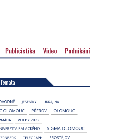
Publicistika
Video
Podnikání
Témata
OVODNĚ
JESENÍKY
UKRAJINA
C OLOMOUC
OLOMOUC
PŘEROV
RMÁDA
VOLBY 2022
SIGMA OLOMOUC
NIVERZITA PALACKÉHO
PROSTĚJOV
TERNBERK
TELEGRAPH