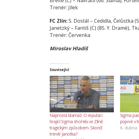
Breite (C) – Navrátil (66. Sláma), Forteln
Trenér:
Jílek
FC Zlín:
S. Dostál – Cedidla, Čelůstka (
Janetzký – Fantiš (C) (85. Y. Dramé), Tk
Trenér:
Červenka
Miroslav Hladiš
Související
Naprostá blamáž. O reputaci
Sigma padl
hrající Sigma shořela ve Zlíně
poprvé v li
tragickým způsobem. Skončí
6. dubna
trenér Janotka?