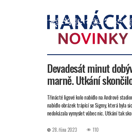
Hanácké
novinky
Devadesát minut dobýv
marně. Utkání skončil
Třinácté ligové kolo nabídlo na Andrově stadio
nabídlo obrázek trápící se Sigmy, která byla s
nedokázala vymyslet vůbec nic. Utkání tak sko
Datum
28. října 2023
110