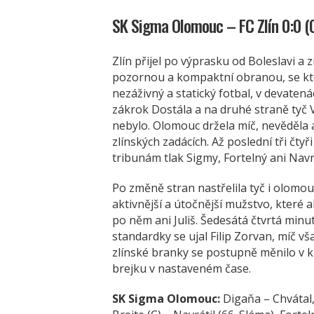
SK Sigma Olomouc – FC Zlín 0:0 (0
Zlín přijel po výprasku od Boleslavi 
pozornou a kompaktní obranou, se kte
nezáživný a statický fotbal, v devaten
zákrok Dostála a na druhé straně tyč 
nebylo. Olomouc držela míč, nevěděla a
zlínských zadácích. Až poslední tři čt
tribunám tlak Sigmy, Fortelný ani Navr
Po změně stran nastřelila tyč i olomou
aktivnější a útočnější mužstvo, které 
po něm ani Juliš. Šedesátá čtvrtá minu
standardky se ujal Filip Zorvan, míč v
zlínské branky se postupně měnilo v k
brejku v nastaveném čase.
SK Sigma Olomouc:
Digaňa – Chvátal,