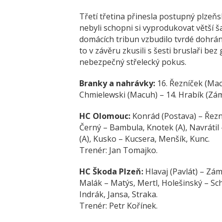
Třetí třetina přinesla postupný plzeňsk
nebyli schopni si vyprodukovat větší ša
domácích tribun vzbudilo tvrdé dohrán
to v závěru zkusili s šesti bruslaři b
nebezpečný střelecký pokus.
Branky a nahrávky:
16. Řezníček (Mac
Chmielewski (Macuh) – 14. Hrabík (Zám
HC Olomouc:
Konrád (Postava) – Řezní
Černý – Bambula, Knotek (A), Navrátil
(A), Kusko – Kucsera, Menšík, Kunc.
Trenér:
Jan Tomajko.
HC Škoda Plzeň:
Hlavaj (Pavlát) – Zá
Malák – Matýs, Mertl, Holešinský – Sch
Indrák, Jansa, Straka.
Trenér:
Petr Kořínek.