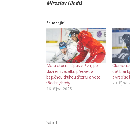
Miroslav Hladiš
Související
Mora otočila zápas v Plzni, po
Olomouc v
vlažném začátku předvedla
dvě brank
báječnou druhou třetinu a veze
a vrací se
všechny body
20. října
16. října 2025
Sdílet