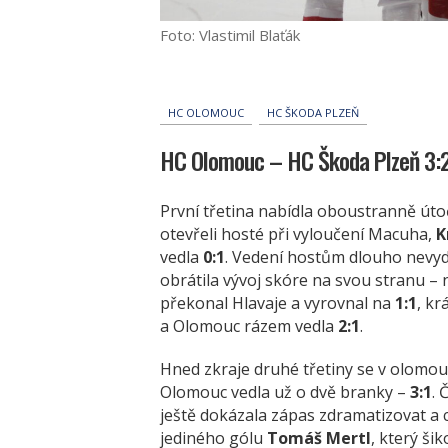
Foto: Vlastimil Blaťák
HC OLOMOUC
HC ŠKODA PLZEŇ
HC Olomouc – HC Škoda Plzeň 3:2 (
První třetina nabídla oboustranně úto
otevřeli hosté při vyloučení Macuha,
K
vedla
0:1
. Vedení hostům dlouho nevy
obrátila vývoj skóre na svou stranu –
překonal Hlavaje a vyrovnal na
1:1
, k
a Olomouc rázem vedla
2:1
.
Hned zkraje druhé třetiny se v olomo
Olomouc vedla už o dvě branky –
3:1
. 
ještě dokázala zápas zdramatizovat a c
jediného gólu
Tomáš Mertl
, který ši