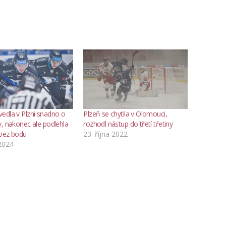
edla v Plzni snadno o
Plzeň se chytila v Olomouci,
y, nakonec ale podlehla
rozhodl nástup do třetí třetiny
 bez bodu
23. října 2022
 2024