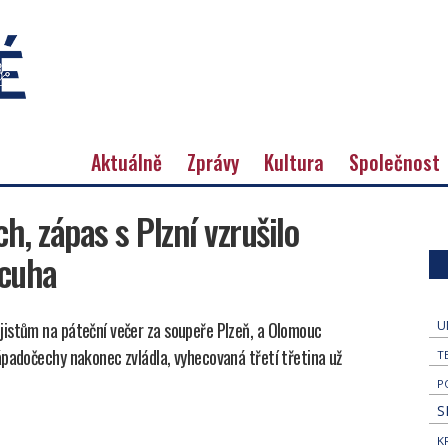
Aktuálně
Zprávy
Kultura
Společnost
, zápas s Plzní vzrušilo
acuha
jistům na páteční večer za soupeře Plzeň, a Olomouc
U
ápadočechy nakonec zvládla, vyhecovaná třetí třetina už
T
P
S
K