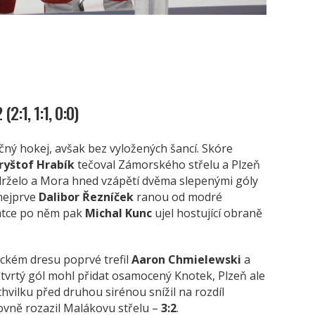
2:1, 1:1, 0:0)
čný hokej, avšak bez vyložených šancí. Skóre
ryštof Hrabík
tečoval Zámorského střelu a Plzeň
drželo a Mora hned vzápětí dvěma slepenými góly
 nejprve
Dalibor Řezníček
ranou od modré
rátce po něm pak
Michal Kunc
ujel hostující obraně
uckém dresu poprvé trefil
Aaron Chmielewski
a
Čtvrtý gól mohl přidat osamocený Knotek, Plzeň ale
hvilku před druhou sirénou snížil na rozdíl
kovně rozazil Malákovu střelu –
3:2
.