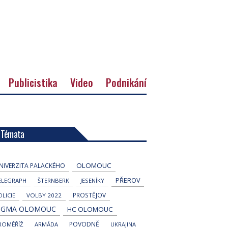
Publicistika
Video
Podnikání
Témata
OLOMOUC
NIVERZITA PALACKÉHO
PŘEROV
ELEGRAPH
ŠTERNBERK
JESENÍKY
PROSTĚJOV
OLICIE
VOLBY 2022
IGMA OLOMOUC
HC OLOMOUC
POVODNĚ
ROMĚŘÍŽ
ARMÁDA
UKRAJINA