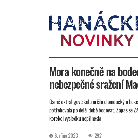
Hanácké
novinky
Mora konečně na bodech
nebezpečné sražení M
Osmé extraligové kolo určilo olomouckým hoke
potřebovala po delší době bodovat. Zápas se Z
korekci výsledku nepřinesla.
Datum
6. října 2023
292