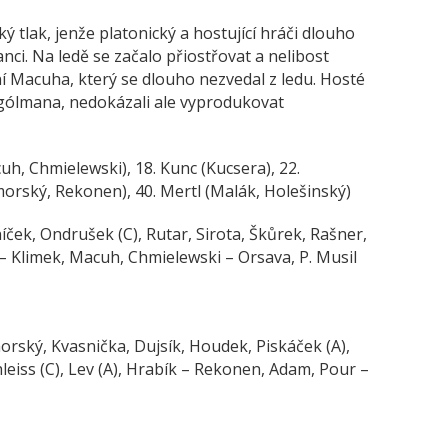
ý tlak, jenže platonický a hostující hráči dlouho
nci. Na ledě se začalo přiostřovat a nelibost
í Macuha, který se dlouho nezvedal z ledu. Hosté
ez gólmana, nedokázali ale vyprodukovat
uh, Chmielewski), 18. Kunc (Kucsera), 22.
orský, Rekonen), 40. Mertl (Malák, Holešinský)
ček, Ondrušek (C), Rutar, Sirota, Škůrek, Rašner,
 – Klimek, Macuh, Chmielewski – Orsava, P. Musil
morský, Kvasnička, Dujsík, Houdek, Piskáček (A),
leiss (C), Lev (A), Hrabík – Rekonen, Adam, Pour –