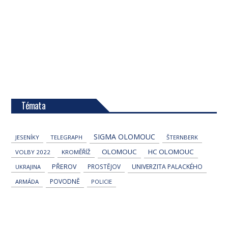
Témata
SIGMA OLOMOUC
JESENÍKY
TELEGRAPH
ŠTERNBERK
OLOMOUC
HC OLOMOUC
VOLBY 2022
KROMĚŘÍŽ
PŘEROV
PROSTĚJOV
UNIVERZITA PALACKÉHO
UKRAJINA
POVODNĚ
ARMÁDA
POLICIE