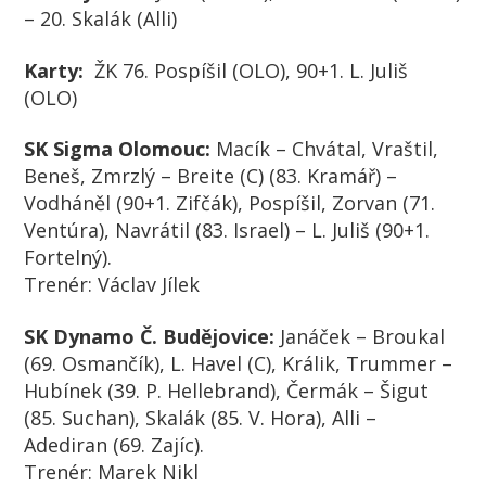
– 20. Skalák (Alli)
Karty:
ŽK
76. Pospíšil (OLO), 90+1. L. Juliš
(OLO)
SK Sigma Olomouc:
Macík – Chvátal, Vraštil,
Beneš, Zmrzlý – Breite (C) (83. Kramář) –
Vodháněl (90+1. Zifčák), Pospíšil, Zorvan (71.
Ventúra), Navrátil (83. Israel) – L. Juliš (90+1.
Fortelný).
Trenér:
Václav Jílek
SK Dynamo Č. Budějovice:
Janáček – Broukal
(69. Osmančík), L. Havel (C), Králik, Trummer –
Hubínek (39. P. Hellebrand), Čermák – Šigut
(85. Suchan), Skalák (85. V. Hora), Alli –
Adediran (69. Zajíc).
Trenér:
Marek Nikl