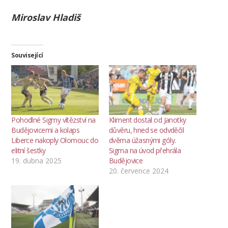
Miroslav Hladiš
Související
Pohodlné Sigmy vítězství na
Kliment dostal od Janotky
Budějovicemi a kolaps
důvěru, hned se odvděčil
Liberce nakoply Olomouc do
dvěma úžasnými góly.
elitní šestky
Sigma na úvod přehrála
19. dubna 2025
Budějovice
20. července 2024