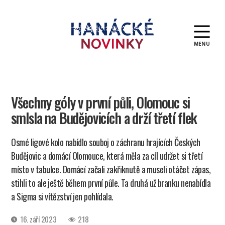
MENU
Hanácké
novinky
Všechny góly v první půli, Olomouc si
smlsla na Budějovicích a drží třetí flek
Osmé ligové kolo nabídlo souboj o záchranu hrajících Českých
Budějovic a domácí Olomouce, která měla za cíl udržet si třetí
místo v tabulce. Domácí začali zakřiknutě a museli otáčet zápas,
stihli to ale ještě během první půle. Ta druhá už branku nenabídla
a Sigma si vítězství jen pohlídala.
Datum
16. září 2023
218