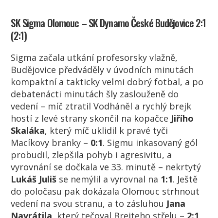
SK Sigma Olomouc – SK Dynamo České Budějovice 2:1
(2:1)
Sigma začala utkání profesorsky vlažně,
Budějovice předváděly v úvodních minutách
kompaktní a takticky velmi dobrý fotbal, a po
debatenácti minutách šly zaslouženě do
vedení – míč ztratil Vodháněl a rychlý brejk
hostí z levé strany skončil na kopačce
Jiřího
Skaláka
, který míč uklidil k pravé tyči
Macíkovy branky –
0:1
. Sigmu inkasovaný gól
probudil, zlepšila pohyb i agresivitu, a
vyrovnání se dočkala ve 33. minutě – nekrtytý
Lukáš Juliš
se nemýlil a vyrovnal na
1:1
. Ještě
do poločasu pak dokázala Olomouc strhnout
vedení na svou stranu, a to zásluhou
Jana
Navrátila
, který tečoval Breiteho střelu –
2:1
.