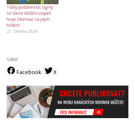
Těžký podzimní los Sigmy:
Se všemi těžšími soupeři
hraje Olomouc na jejich
hřištích
21. června 2024
Sdílet
Facebook
X