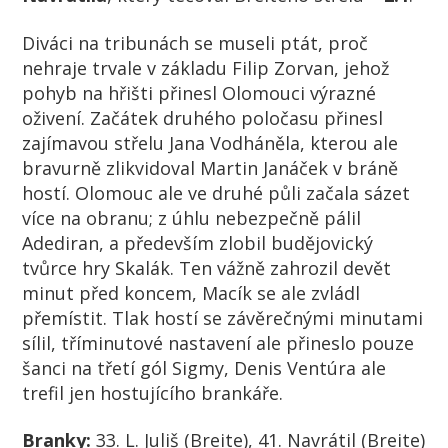
Diváci na tribunách se museli ptát, proč
nehraje trvale v základu Filip Zorvan, jehož
pohyb na hřišti přinesl Olomouci výrazné
oživení. Začátek druhého poločasu přinesl
zajímavou střelu Jana Vodháněla, kterou ale
bravurně zlikvidoval Martin Janáček v bráně
hostí. Olomouc ale ve druhé půli začala sázet
více na obranu; z úhlu nebezpečně pálil
Adediran
, a především zlobil budějovický
tvůrce hry Skalák. Ten vážně zahrozil devět
minut před koncem, Macík se ale zvládl
přemístit. Tlak hostí se závěrečnými minutami
sílil, tříminutové nastavení ale přineslo pouze
šanci na třetí gól Sigmy, Denis Ventúra ale
trefil jen hostujícího brankáře.
Branky:
33. L. Juliš (Breite), 41. Navrátil (Breite)