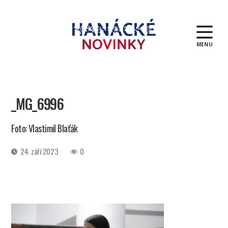
MENU
Hanácké
novinky
_MG_6996
Foto: Vlastimil Blaťák
Datum
24. září 2023
0
příspěvku