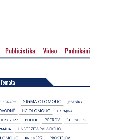
Publicistika
Video
Podnikání
Témata
SIGMA OLOMOUC
ELEGRAPH
JESENÍKY
HC OLOMOUC
OVODNĚ
UKRAJINA
PŘEROV
OLBY 2022
POLICIE
ŠTERNBERK
UNIVERZITA PALACKÉHO
RMÁDA
LOMOUC
PROSTĚJOV
KROMĚŘÍŽ