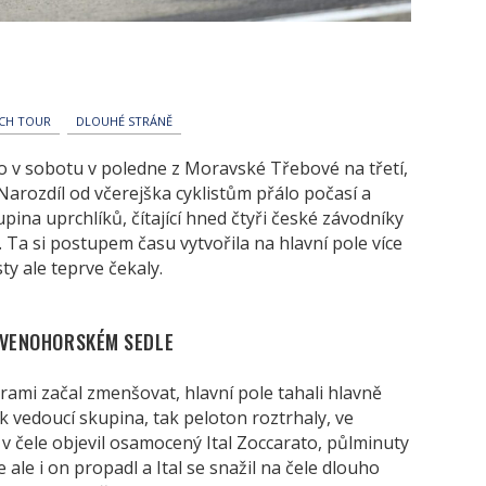
CH TOUR
DLOUHÉ STRÁNĚ
o v sobotu v poledne z Moravské Třebové na třetí,
Narozdíl od včerejška cyklistům přálo počasí a
upina uprchlíků, čítající hned čtyři české závodníky
 Ta si postupem času vytvořila na hlavní pole více
y ale teprve čekaly.
RVENOHORSKÉM SEDLE
orami začal zmenšovat, hlavní pole tahali hlavně
ak vedoucí skupina, tak peloton roztrhaly, ve
 čele objevil osamocený Ital Zoccarato, půlminuty
 ale i on propadl a Ital se snažil na čele dlouho