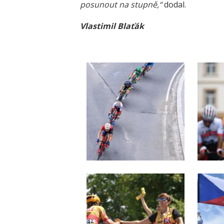
posunout na stupně,“
dodal.
Vlastimil Blaťák