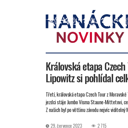
Hanácké
novinky
Královská etapa Czech 
Lipowitz si pohlídal ce
Třetí, královská etapa Czech Tour z Moravské 
jezdci stáje Jumbo Visma Staune-Mittetovi, cel
Z našich byl po většinu závodu nejvíc viditelný 
Datum
29. července 2023
2 715