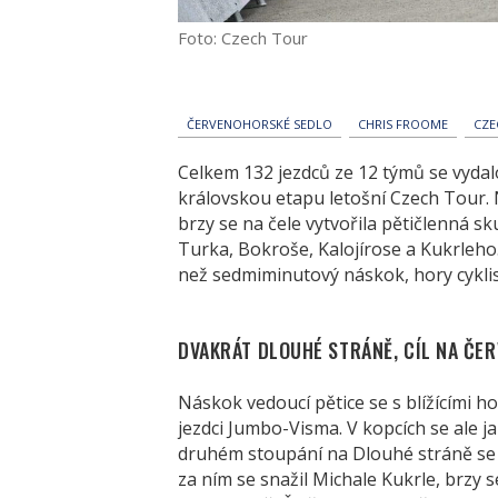
Foto: Czech Tour
ČERVENOHORSKÉ SEDLO
CHRIS FROOME
CZE
Celkem 132 jezdců ze 12 týmů se vydal
královskou etapu letošní Czech Tour. 
brzy se na čele vytvořila pětičlenná sk
Turka, Bokroše, Kalojírose a Kukrleho.
než sedmiminutový náskok, hory cyklist
DVAKRÁT DLOUHÉ STRÁNĚ, CÍL NA ČE
Náskok vedoucí pětice se s blížícími h
jezdci Jumbo-Visma. V kopcích se ale j
druhém stoupání na Dlouhé stráně se v
za ním se snažil Michale Kukrle, brzy se