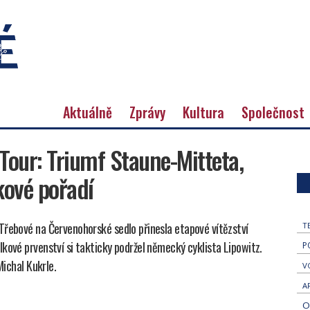
Aktuálně
Zprávy
Kultura
Společnost
Tour: Triumf Staune-Mitteta,
lkové pořadí
Třebové na Červenohorské sedlo přinesla etapové vítězství
T
kové prvenství si takticky podržel německý cyklista Lipowitz.
P
Michal Kukrle.
V
A
O