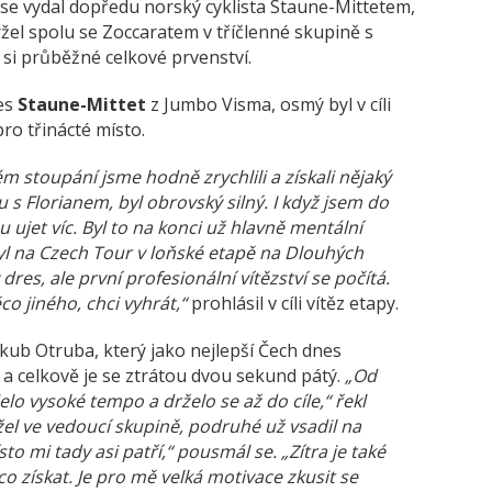
 se vydal dopředu norský cyklista Staune-Mittetem,
držel spolu se Zoccaratem v tříčlenné skupině s
si průběžné celkové prvenství.
nes
Staune-Mittet
z Jumbo Visma, osmý byl v cíli
pro třinácté místo.
stoupání jsme hodně zrychlili a získali nějaký
 s Florianem, byl obrovský silný. I když jsem do
jet víc. Byl to na konci už hlavně mentální
byl na Czech Tour v loňské etapě na Dlouhých
 dres, ale první profesionální vítězství se počítá.
co jiného, chci vyhrát,“
prohlásil v cíli vítěz etapy.
akub Otruba, který jako nejlepší Čech dnes
a celkově je se ztrátou dvou sekund pátý.
„Od
lo vysoké tempo a drželo se až do cíle,“ řekl
žel ve vedoucí skupině, podruhé už vsadil na
o mi tady asi patří,“ pousmál se. „Zítra je také
o získat. Je pro mě velká motivace zkusit se