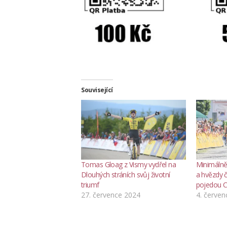
Související
Tomas Gloag z Vismy vydřel na
Minimálně
Dlouhých stráních svůj životní
a hvězdy 
triumf
pojedou C
27. července 2024
4. červen