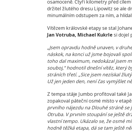
osamoceně. Čtyři kilometry před cílem
držitel žlutého dresu Lipowitz se ale 
minumálním odstupem za ním, a hlídal 
Vítězem královské etapy se stal Joha
Jan Votruba, Michael Kukrle
si dojel 
„Jsem opravdu hodně unaven, v druhém 
náskok, na konci už jsme bojovali spolu
toho dal maximum, nedokázal jsem mu u
souboj,“ hodnotil dnešní vítěz, který 
stráních třetí. „Sice jsem nezískal žlutý
Už jen jeden den, není čas vymýšlet ně
Z tempa stáje Jumbo profitoval také J
zopakoval páteční osmé místo v etapě 
prvního nájezdu na Dlouhé stráně se je
Otruba. V prvním stoupání se ještě dr
vlastní tempo. Ukázalo se, že osmé míst
hodně těžká etapa, dá se tam ještě něc