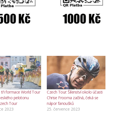
 tři formace World Tour
Czech Tour: Šílenství okolo účasti
českého pelotonu
Chrise Frooma začíná, čeká se
zech Tour
nápor fanoušků
ce 2023
25. července 2023