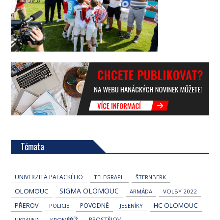
Témata
UNIVERZITA PALACKÉHO
TELEGRAPH
ŠTERNBERK
SIGMA OLOMOUC
OLOMOUC
ARMÁDA
VOLBY 2022
HC OLOMOUC
PŘEROV
POVODNĚ
POLICIE
JESENÍKY
PROSTĚJOV
UKRAJINA
KROMĚŘÍŽ