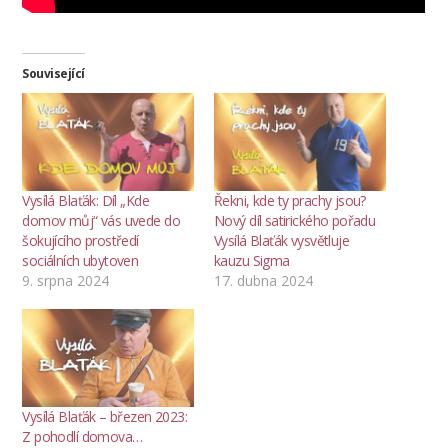
Související
Vysílá Blaťák: Díl „Kde
Řekni, kde ty prachy jsou?
domov můj“ vás uvede do
Nový díl satirického pořadu
šokujícího prostředí
Vysílá Blaťák vysvětluje
sociálních ubytoven
kauzu Sigma
9. srpna 2024
17. dubna 2024
Vysílá Blaťák – březen 2023:
Z pohodlí domova…