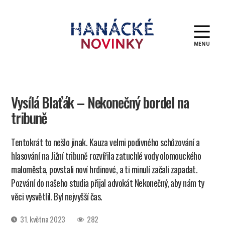
MENU
Hanácké
novinky
Vysílá Blaťák – Nekonečný bordel na
tribuně
Tentokrát to nešlo jinak. Kauza velmi podivného schůzování a
hlasování na Jižní tribuně rozvířila zatuchlé vody olomouckého
maloměsta, povstali noví hrdinové, a ti minulí začali zapadat.
Pozvání do našeho studia přijal advokát Nekonečný, aby nám ty
věci vysvětlil. Byl nejvyšší čas.
Datum
31. května 2023
282