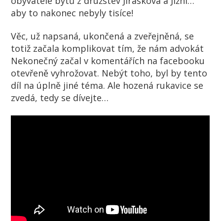
obyvatele bytů z družstev Jiráskova a Jižní…
aby to nakonec nebyly tisíce!
Věc, už napsaná, ukončená a zveřejněná, se
totiž začala komplikovat tím, že nám advokát
Nekonečný začal v komentářích na facebooku
otevřeně vyhrožovat. Nebýt toho, byl by tento
díl na úplně jiné téma. Ale hozená rukavice se
zvedá, tedy se dívejte…