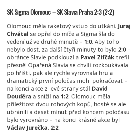
SK Sigma Olomouc – SK Slavia Praha 2:3 (2:2)
Olomouc měla raketový vstup do utkání.
Juraj
Chvátal
se opřel do míče a Sigma šla do
vedení už ve druhé minutě –
1:0
. Aby toho
nebylo dost, za další čtyři minuty to bylo
2:0
–
obránce Slavie podklouzl a
Pavel Zifčák
trefil
přesně! Opařená Slavia se chvíli rozkoukávala
po hřišti, pak ale rychle vyrovnala hru a
dramatický první poločas mohl pokračovat –
na konci akce z levé strany stál
David
Douděra
a snížil na
1:2
. Olomouc měla
příležitost dvou rohových kopů, hosté se ale
ubránili a deset minut před koncem poločasu
bylo vyrovnáno – na konci krásné akce byl
Václav Jurečka, 2:2
.