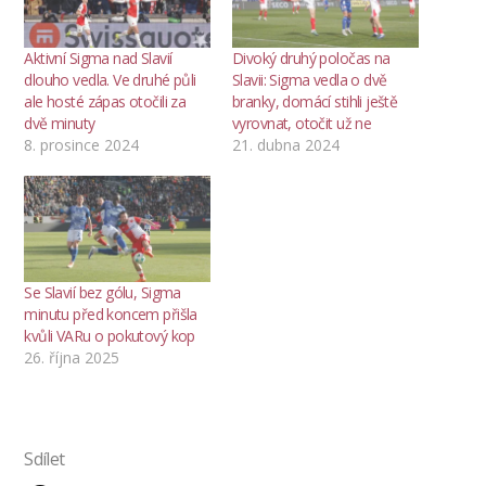
Aktivní Sigma nad Slavií
Divoký druhý poločas na
dlouho vedla. Ve druhé půli
Slavii: Sigma vedla o dvě
ale hosté zápas otočili za
branky, domácí stihli ještě
dvě minuty
vyrovnat, otočit už ne
8. prosince 2024
21. dubna 2024
Se Slavií bez gólu, Sigma
minutu před koncem přišla
kvůli VARu o pokutový kop
26. října 2025
Sdílet