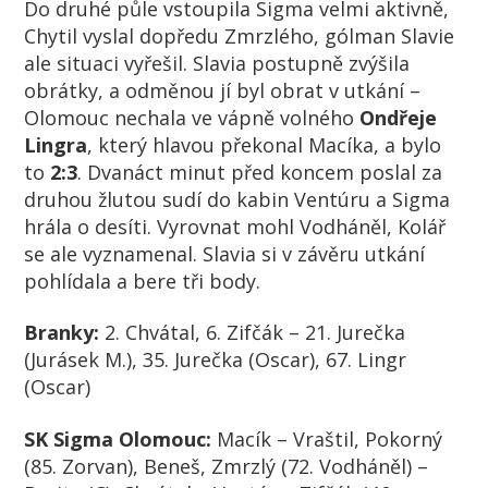
Do druhé půle vstoupila Sigma velmi aktivně,
Chytil vyslal dopředu Zmrzlého, gólman Slavie
ale situaci vyřešil. Slavia postupně zvýšila
obrátky, a odměnou jí byl obrat v utkání –
Olomouc nechala ve vápně volného
Ondřeje
Lingra
, který hlavou překonal Macíka, a bylo
to
2:3
. Dvanáct minut před koncem poslal za
druhou žlutou sudí do kabin Ventúru a Sigma
hrála o desíti. Vyrovnat mohl Vodháněl, Kolář
se ale vyznamenal. Slavia si v závěru utkání
pohlídala a bere tři body.
Branky:
2. Chvátal, 6. Zifčák – 21. Jurečka
(Jurásek M.), 35. Jurečka (Oscar), 67. Lingr
(Oscar)
SK Sigma Olomouc:
Macík – Vraštil, Pokorný
(85. Zorvan), Beneš, Zmrzlý (72. Vodháněl) –