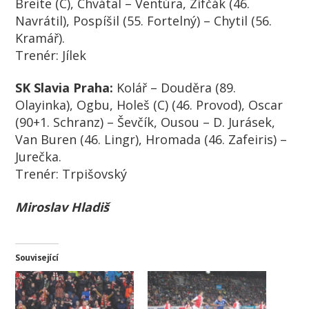
Breite (C), Chvátal – Ventúra, Zifčák (46.
Navrátil), Pospíšil (55. Fortelný) – Chytil (56.
Kramář).
Trenér:
Jílek
SK Slavia Praha:
Kolář – Douděra (89.
Olayinka), Ogbu, Holeš (C) (46. Provod), Oscar
(90+1. Schranz) – Ševčík, Ousou – D. Jurásek,
Van Buren (46. Lingr), Hromada (46. Zafeiris) –
Jurečka.
Trenér:
Trpišovský
Miroslav Hladiš
Související