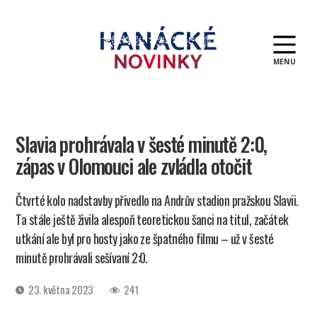
MENU
Hanácké
novinky
Slavia prohrávala v šesté minutě 2:0,
zápas v Olomouci ale zvládla otočit
Čtvrté kolo nadstavby přivedlo na Andrův stadion pražskou Slavii.
Ta stále ještě živila alespoň teoretickou šanci na titul, začátek
utkání ale byl pro hosty jako ze špatného filmu – už v šesté
minutě prohrávali sešívaní 2:0.
Datum
23. května 2023
241
příspěvku