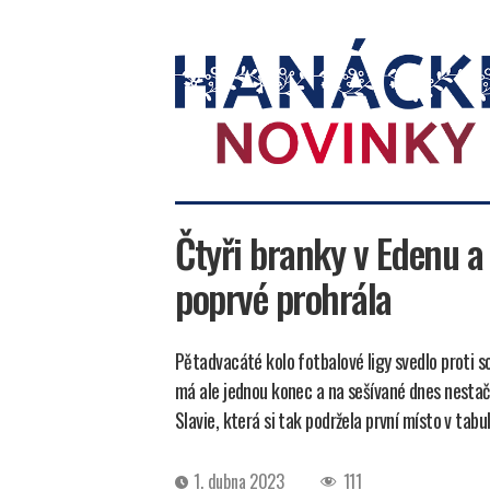
Hanácké
novinky
Čtyři branky v Edenu a
poprvé prohrála
Pětadvacáté kolo fotbalové ligy svedlo proti so
má ale jednou konec a na sešívané dnes nestačil
Slavie, která si tak podržela první místo v tabu
Datum
1. dubna 2023
111