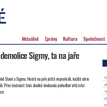
Aktuálně
Zprávy
Kultura
Společnost
 demolice Sigmy, ta na jaře
bě Slavii a Sigmu. Hosté na jaře ještě neprohráli, každá série
Š
i. Přes šestnáct tisíc diváků sledovalo pohodlné vítězství
A
lce.
T
K
P