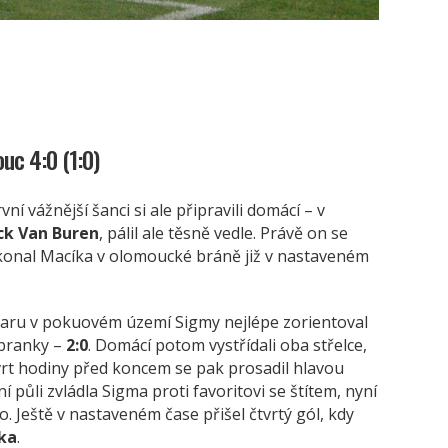
uc 4:0 (1:0)
ní vážnější šanci si ale připravili domácí – v
ck
Van Buren
, pálil ale těsně vedle. Právě on se
ekonal Macíka v olomoucké bráně již v nastaveném
aru v pokuovém území Sigmy nejlépe zorientoval
 branky –
2:0
. Domácí potom vystřídali oba střelce,
tvrt hodiny před koncem se pak prosadil hlavou
vní půli zvládla Sigma proti favoritovi se štítem, nyní
vo. Ještě v nastaveném čase přišel čtvrtý gól, kdy
čka
.