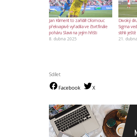
Jan Kliment to zařídil! Olomouc
Divoký dru
překvapivě vyřadila ve čtvrtfinále
Sigma ved
poháru Slavii na jejím hřišti
stihli ješt
8. dubna 2025
21. dubn
Sdílet
Facebook
X