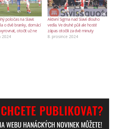
hý poločas na Slavii:
Aktivní Sigma nad Slavií dlouho
la o dvě branky, domácí
vedla. Ve druhé půli ale hosté
ě vyrovnat, otočit už ne
zápas otočili za dvě minuty
a 2024
8. prosince 2024