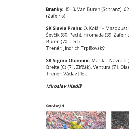
Branky:
45+3. Van Buren (Schranz), 62.
(Zafeiris)
SK Slavia Praha:
O. Kolář – Masopust (
Ševčík (80. Pech), Hromada (39. Zafeiri
Buren (70. Tecl).
Trenér:
Jindřich Trpišovský
SK Sigma Olomouc:
Macík – Navrátil 
Breite (C) (71. Zifčák), Ventúra (71. Ola
Trenér:
Václav Jíl
ek
Miroslav Hladiš
Související