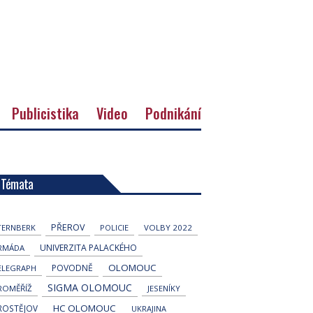
Publicistika
Video
Podnikání
Témata
PŘEROV
TERNBERK
POLICIE
VOLBY 2022
UNIVERZITA PALACKÉHO
RMÁDA
OLOMOUC
POVODNĚ
ELEGRAPH
SIGMA OLOMOUC
ROMĚŘÍŽ
JESENÍKY
HC OLOMOUC
ROSTĚJOV
UKRAJINA