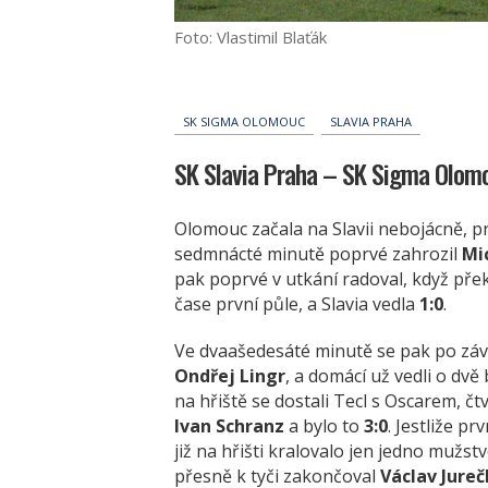
Foto: Vlastimil Blaťák
SK SIGMA OLOMOUC
SLAVIA PRAHA
SK Slavia Praha – SK Sigma Olomo
Olomouc začala na Slavii nebojácně, prv
sedmnácté minutě poprvé zahrozil
Mi
pak poprvé v utkání radoval, když př
čase první půle, a Slavia vedla
1:0
.
Ve dvaašedesáté minutě se pak po záv
Ondřej Lingr
, a domácí už vedli o dvě
na hřiště se dostali Tecl s Oscarem, č
Ivan Schranz
a bylo to
3:0
. Jestliže pr
již na hřišti kralovalo jen jedno mužst
přesně k tyči zakončoval
Václav Jure