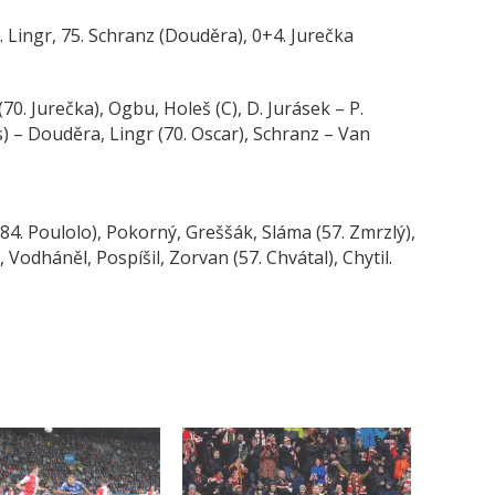
 Lingr, 75. Schranz (Douděra), 0+4. Jurečka
70. Jurečka), Ogbu, Holeš (C), D. Jurásek – P.
s) – Douděra, Lingr (70. Oscar), Schranz – Van
(84. Poulolo), Pokorný, Greššák, Sláma (57. Zmrzlý),
), Vodháněl, Pospíšil, Zorvan (57. Chvátal), Chytil.