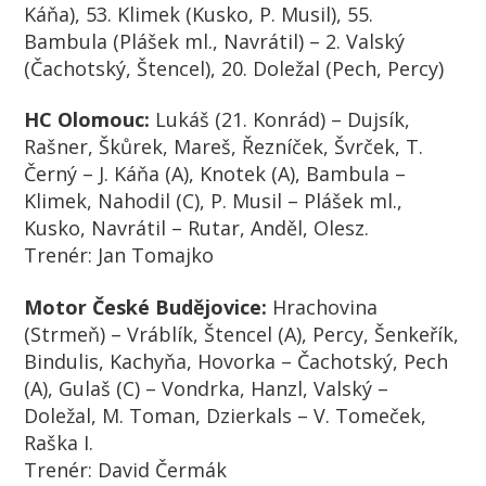
Káňa), 53. Klimek (Kusko, P. Musil), 55.
Bambula (Plášek ml., Navrátil) – 2. Valský
(Čachotský, Štencel), 20. Doležal (Pech, Percy)
HC Olomouc:
Lukáš (21. Konrád) – Dujsík,
Rašner, Škůrek, Mareš, Řezníček, Švrček, T.
Černý – J. Káňa (A), Knotek (A), Bambula –
Klimek, Nahodil (C), P. Musil – Plášek ml.,
Kusko, Navrátil – Rutar, Anděl, Olesz.
Trenér:
Jan Tomajko
Motor České Budějovice:
Hrachovina
(Strmeň) – Vráblík, Štencel (A), Percy, Šenkeřík,
Bindulis, Kachyňa, Hovorka – Čachotský, Pech
(A), Gulaš (C) – Vondrka, Hanzl, Valský –
Doležal, M. Toman, Dzierkals – V. Tomeček,
Raška I.
Trenér:
David Čermák