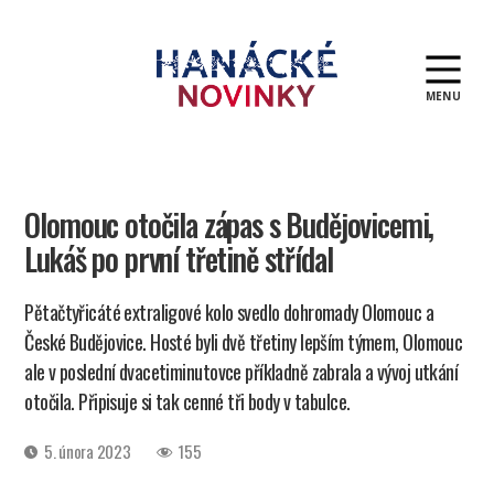
MENU
Hanácké
novinky
Olomouc otočila zápas s Budějovicemi,
Lukáš po první třetině střídal
Pětačtyřicáté extraligové kolo svedlo dohromady Olomouc a
České Budějovice. Hosté byli dvě třetiny lepším týmem, Olomouc
ale v poslední dvacetiminutovce příkladně zabrala a vývoj utkání
otočila. Připisuje si tak cenné tři body v tabulce.
Datum
5. února 2023
155
příspěvku