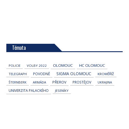
Témata
OLOMOUC
HC OLOMOUC
POLICIE
VOLBY 2022
SIGMA OLOMOUC
POVODNĚ
TELEGRAPH
KROMĚŘÍŽ
PŘEROV
PROSTĚJOV
ŠTERNBERK
ARMÁDA
UKRAJINA
UNIVERZITA PALACKÉHO
JESENÍKY