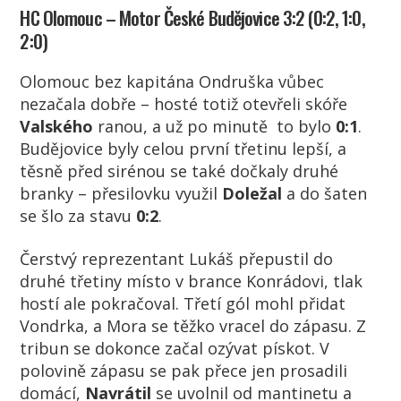
HC Olomouc – Motor České Budějovice 3:2 (0:2, 1:0,
2:0)
Olomouc bez kapitána Ondruška vůbec
nezačala dobře – hosté totiž otevřeli skóře
Valského
ranou, a už po minutě to bylo
0:1
.
Budějovice byly celou první třetinu lepší, a
těsně před sirénou se také dočkaly druhé
branky – přesilovku využil
Doležal
a do šaten
se šlo za stavu
0:2
.
Čerstvý reprezentant Lukáš přepustil do
druhé třetiny místo v brance Konrádovi, tlak
hostí ale pokračoval. Třetí gól mohl přidat
Vondrka, a Mora se těžko vracel do zápasu. Z
tribun se dokonce začal ozývat pískot. V
polovině zápasu se pak přece jen prosadili
domácí,
Navrátil
se uvolnil od mantinetu a