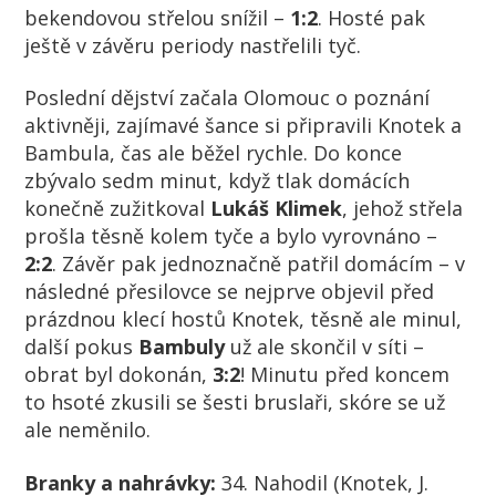
bekendovou střelou snížil –
1:2
. Hosté pak
ještě v závěru periody nastřelili tyč.
Poslední dějství začala Olomouc o poznání
aktivněji, zajímavé šance si připravili Knotek a
Bambula, čas ale běžel rychle. Do konce
zbývalo sedm minut, když tlak domácích
konečně zužitkoval
Lukáš Klimek
, jehož střela
prošla těsně kolem tyče a bylo vyrovnáno –
2:2
. Závěr pak jednoznačně patřil domácím – v
následné přesilovce se nejprve objevil před
prázdnou klecí hostů Knotek, těsně ale minul,
další pokus
Bambuly
už ale skončil v síti –
obrat byl dokonán,
3:2
! Minutu před koncem
to hsoté zkusili se šesti bruslaři, skóre se už
ale neměnilo.
Branky a nahrávky:
34. Nahodil (Knotek, J.