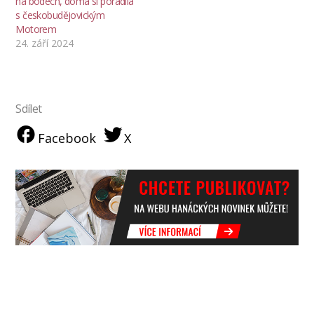
na bodech, doma si poradila
s českobudějovickým
Motorem
24. září 2024
Sdílet
Facebook
X