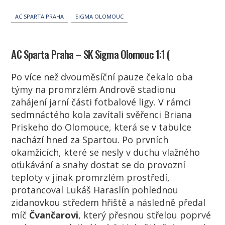
AC SPARTA PRAHA
SIGMA OLOMOUC
AC Sparta Praha – SK Sigma Olomouc 1:1 (
Po více než dvouměsíční pauze čekalo oba
týmy na promrzlém Andrově stadionu
zahájení jarní části fotbalové ligy. V rámci
sedmnáctého kola zavítali svěřenci Briana
Priskeho do Olomouce, která se v tabulce
nachází hned za Spartou. Po prvních
okamžicích, které se nesly v duchu vlažného
oťukávání a snahy dostat se do provozní
teploty v jinak promrzlém prostředí,
protancoval Lukáš Haraslín pohlednou
zidanovkou středem hřiště a následně předal
míč
Čvančarovi
, který přesnou střelou poprvé