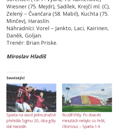
Wiesner (75. Mejdr), Sadílek, Krejčí ml. (C),
Zelený – Čvančara (58. Mabil), Kuchta (75.
Minčev), Haraslín.
Náhradníci:
Vorel – Jankto, Laci, Kairinen,
Daněk, Goljan.
Trenér:
Brian Priske.
Miroslav Hladiš
Související
Sparta na úvod jednoznačně
Rozdíl třídy. Po dvaceti
přehrála Sigmu 2:0, oba góly
minutách nebylo co řešit,
dal Haraslín
Olomouc – Sparta 1:4