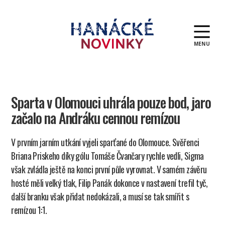
MENU
Hanácké
novinky
Sparta v Olomouci uhrála pouze bod, jaro
začalo na Andráku cennou remízou
V prvním jarním utkání vyjeli sparťané do Olomouce. Svěřenci
Briana Priskeho díky gólu Tomáše Čvančary rychle vedli, Sigma
však zvládla ještě na konci první půle vyrovnat. V samém závěru
hosté měli velký tlak, Filip Panák dokonce v nastavení trefil tyč,
další branku však přidat nedokázali, a musí se tak smířit s
remízou 1:1.