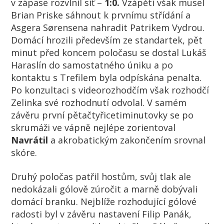
v zápase rozvlnil síť –
1:0.
Vzápětí však musel
Brian Priske sáhnout k prvnímu střídání a
Asgera Sørensena nahradit Patrikem Vydrou.
Domácí hrozili především ze standartek, pět
minut před koncem poločasu se dostal Lukáš
Haraslín do samostatného úniku a po
kontaktu s Trefilem byla odpískána penalta.
Po konzultaci s videorozhodčím však rozhodčí
Zelinka své rozhodnutí odvolal. V samém
závěru první pětačtyřicetiminutovky se po
skrumáži ve vápně nejlépe zorientoval
Navrátil
a akrobatickým zakončením srovnal
skóre.
Druhý poločas patřil hostům, svůj tlak ale
nedokázali gólově zúročit a marně dobývali
domácí branku. Nejblíže rozhodující gólové
radosti byl v závěru nastavení Filip Panák,