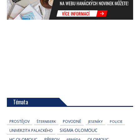
Témata
PROSTĚJOV
POVODNĚ
ŠTERNBERK
JESENÍKY
POLICIE
SIGMA OLOMOUC
UNIVERZITA PALACKÉHO
HC OLOMOUC
OLOMOUC
PŘEROV
ARMÁDA