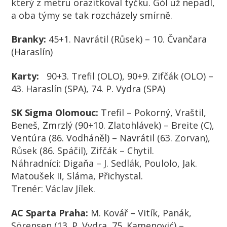
který z metru orazítkoval tyčku. Gól už nepadl,
a oba týmy se tak rozcházely smírně.
Branky:
45+1. Navrátil (Růsek) – 10. Čvančara
(Haraslín)
Karty:
90+3. Trefil (OLO), 90+9. Zifčák (OLO) –
43. Haraslín (SPA), 74. P. Vydra (SPA)
SK Sigma Olomouc:
Trefil – Pokorný, Vraštil,
Beneš, Zmrzlý (90+10. Zlatohlávek) – Breite (C),
Ventúra (86. Vodháněl) – Navrátil (63. Zorvan),
Růsek (86. Spáčil), Zifčák – Chytil.
Náhradníci:
Digaňa – J. Sedlák, Poulolo, Jak.
Matoušek II, Sláma, Přichystal.
Trenér:
Václav Jílek.
AC Sparta Praha:
M. Kovář – Vitík, Panák,
Sörensen (13. P. Vydra, 75. Kamenović) –