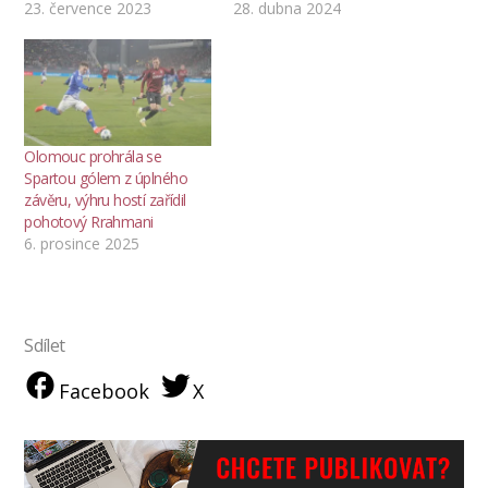
23. července 2023
28. dubna 2024
Olomouc prohrála se
Spartou gólem z úplného
závěru, výhru hostí zařídil
pohotový Rrahmani
6. prosince 2025
Sdílet
Facebook
X