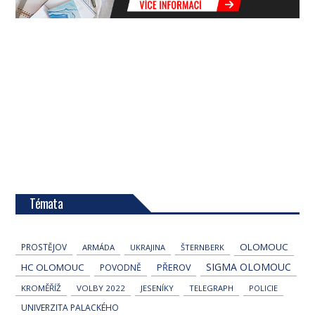
Témata
OLOMOUC
PROSTĚJOV
ARMÁDA
UKRAJINA
ŠTERNBERK
SIGMA OLOMOUC
HC OLOMOUC
POVODNĚ
PŘEROV
KROMĚŘÍŽ
VOLBY 2022
JESENÍKY
TELEGRAPH
POLICIE
UNIVERZITA PALACKÉHO