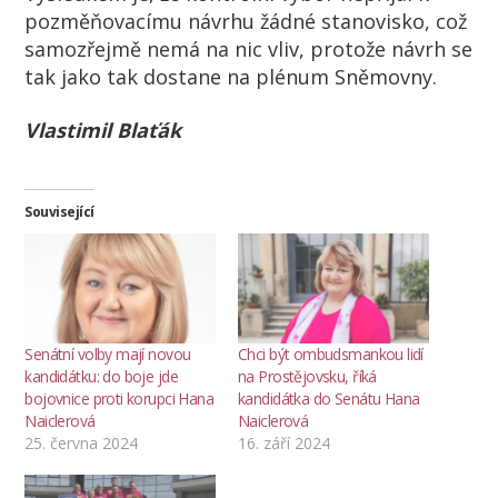
pozměňovacímu návrhu žádné stanovisko, což
samozřejmě nemá na nic vliv, protože návrh se
tak jako tak dostane na plénum Sněmovny.
Vlastimil Blaťák
Související
Senátní volby mají novou
Chci být ombudsmankou lidí
kandidátku: do boje jde
na Prostějovsku, říká
bojovnice proti korupci Hana
kandidátka do Senátu Hana
Naiclerová
Naiclerová
25. června 2024
16. září 2024