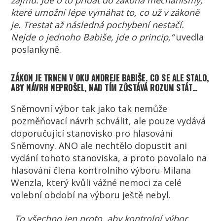
zájmů. Jde o to přidat do zákona mechanismy,
které umožní lépe vymáhat to, co už v zákoně
je. Trestat až následná pochybení nestačí.
Nejde o jednoho Babiše, jde o princip,“
uvedla
poslankyně.
ZÁKON JE TRNEM V OKU ANDREJE BABIŠE. CO SE ALE STALO,
ABY NÁVRH NEPROŠEL, NAD TÍM ZŮSTÁVÁ ROZUM STÁT…
Sněmovní výbor tak jako tak nemůže
pozměňovací návrh schválit, ale pouze vydává
doporučující stanovisko pro hlasování
Sněmovny. ANO ale nechtělo dopustit ani
vydání tohoto stanoviska, a proto povolalo na
hlasování člena kontrolního výboru Milana
Wenzla, který kvůli vážné nemoci za celé
volební období na výboru ještě nebyl.
„
To všechno jen proto, aby kontrolní výbor