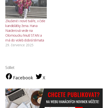
Zkušené i nové tváře, v čele
kandidátky žena. Hana
Naiclerová vede na
Olomoucku hnutí STAN a
má do voleb dobrá témata
29. července 2025
Sdílet
Facebook
X