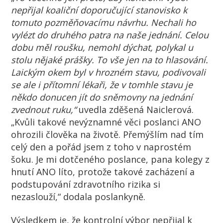
nepřijal koaliční doporučující stanovisko k
tomuto pozměňovacímu návrhu. Nechali ho
vylézt do druhého patra na naše jednání. Celou
dobu měl roušku, nemohl dýchat, polykal u
stolu nějaké prášky. To vše jen na to hlasování.
Laickým okem byl v hrozném stavu, podivovali
se ale i přítomní lékaři, že v tomhle stavu je
někdo donucen jít do sněmovny na jednání
zvednout ruku,“
uvedla zděšená Naiclerová.
„Kvůli takové nevýznamné věci poslanci ANO
ohrozili člověka na životě. Přemýšlím nad tím
celý den a pořád jsem z toho v naprostém
šoku. Je mi dotčeného poslance, pana kolegy z
hnutí ANO líto, protože takové zacházení a
podstupování zdravotního rizika si
nezaslouží,“ dodala poslankyně.
Výsledkem je, že kontrolní výbor nepřijal k