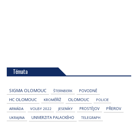
Témata
SIGMA OLOMOUC
POVODNĚ
ŠTERNBERK
HC OLOMOUC
OLOMOUC
KROMĚŘÍŽ
POLICIE
PROSTĚJOV
PŘEROV
ARMÁDA
VOLBY 2022
JESENÍKY
UNIVERZITA PALACKÉHO
UKRAJINA
TELEGRAPH