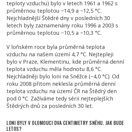
teploty vzduchu) bylo v letech 1961 a 1962 s
průměrnou teplotou −14,9 a −12,5 °C.
Nejchladnější Štědré dny v posledních 30
letech byly zaznamenány roku 1996 a 2003 s
průměrnou teplotou −10,5 a −10,3 °C.
V loňském roce byla průměrná teplota
vzduchu na našem území 4,7 °C. Nejtepleji
bylo v Praze, Klementinu, kde průměrná denní
teplota vzduchu měla hodnotu 8,6 °C.
Nejchladněji bylo loni na Sněžce (−4,0 °C). Od
roku 2008 přitom neklesla průměrná denní
teplota vzduchu na území ČR na Štědrý den
pod 0 °C. Zažíváme tedy sérii nejteplejších
Štědrých dnů za posledních 30 let.
LONI BYLY V OLOMOUCI DVA CENTIMETRY SNĚHU. JAK BUDE
LETOS?