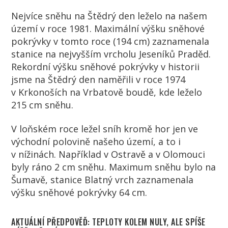
Nejvíce sněhu na Štědrý den leželo na našem
území v roce 1981. Maximální výšku sněhové
pokrývky v tomto roce (194 cm) zaznamenala
stanice na nejvyšším vrcholu Jeseníků Praděd.
Rekordní výšku sněhové pokrývky v historii
jsme na Štědrý den naměřili v roce 1974
v Krkonoších na Vrbatově boudě, kde leželo
215 cm sněhu.
V loňském roce ležel sníh kromě hor jen ve
východní polovině našeho území, a to i
v nížinách. Například v Ostravě a v Olomouci
byly ráno 2 cm sněhu. Maximum sněhu bylo na
Šumavě, stanice Blatný vrch zaznamenala
výšku sněhové pokrývky 64 cm.
AKTUÁLNÍ PŘEDPOVĚĎ: TEPLOTY KOLEM NULY, ALE SPÍŠE