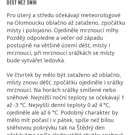
DÉŠŤ NEŽ SNÍH
Pro úterý a středu očekávají meteorologové
na Olomoucku oblačno až zataženo, zpočátku
místy i polojasno. Ojediněle mrznoucí mlhy.
Později odpoledne a večer od západu
postupně na většině území déšť, místy i
mrznoucí, při mrznoucí srážkách se místy
bude vytvářet ledovka.
Ve čtvrtek by mělo být zataženo až oblačno,
místy znovu déšť, zpočátku ojediněle i srážky
mrznoucí. Na horách srážky smíšené nebo
sněhové. Nejnižší noční teploty se očekávají 1
až -3 °C. Nejvyšší denní teploty 0 až 4 °C,
ojediněle ale až 6 °C. Podobný charakter by
mělo mít počasí i v pátek, spíše než bílou
sněhovou pokrývku tak na Štědrý den
očekáváme spíše zledovatělé zbytky snahové