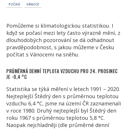
POČASÍ
VÁNOCE
Pomůžeme si klimatologickou statistikou. I
když se počasí mezi lety často výrazně mění, z
dlouhodobých pozorování se dá odhadnout
pravděpodobnost, s jakou můžeme v Česku
počítat s Vánocemi na sněhu.
PRŮMĚRNÁ DENNÍ TEPLOTA VZDUCHU PRO 24. PROSINEC
JE −0,4 °C
Statistika se týká měření v letech 1991 – 2020.
Nejteplejší Štědrý den s průměrnou teplotou
vzduchu 6,4 °C, jsme na území ČR zaznamenali
v roce 1980. Druhý nejteplejší byl Štědrý den
roku 1967 s průměrnou teplotou 5,8 °C.
Naopak nejchladněji (dle průměrné denní