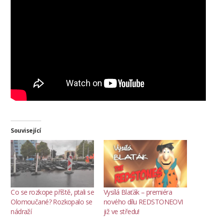
Související
Co se rozkope příště, ptali se
Vysílá Blaťák – premiéra
Olomoučané? Rozkopalo se
nového dílu REDSTONEOVI
nádraží
již ve středu!