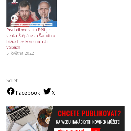
První díl podcastu Pššt je
venku: Štěpánek a Šaradín o
blížících se komunálních
volbách
5. května 2022
Sdílet
Facebook
X