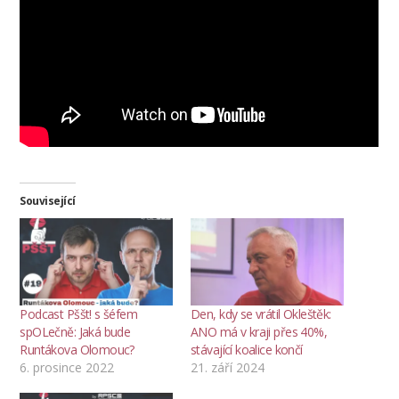
Související
Podcast Pššt! s šéfem
Den, kdy se vrátil Okleštěk:
spOLečně: Jaká bude
ANO má v kraji přes 40%,
Runtákova Olomouc?
stávající koalice končí
6. prosince 2022
21. září 2024