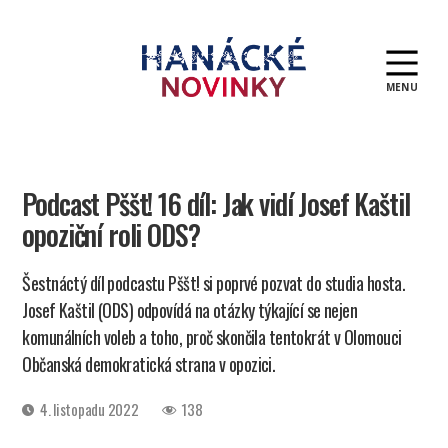
MENU
Hanácké
novinky
Podcast Pššt! 16 díl: Jak vidí Josef Kaštil
opoziční roli ODS?
Šestnáctý díl podcastu Pššt! si poprvé pozvat do studia hosta.
Josef Kaštil (ODS) odpovídá na otázky týkající se nejen
komunálních voleb a toho, proč skončila tentokrát v Olomouci
Občanská demokratická strana v opozici.
Datum
4. listopadu 2022
138
příspěvku