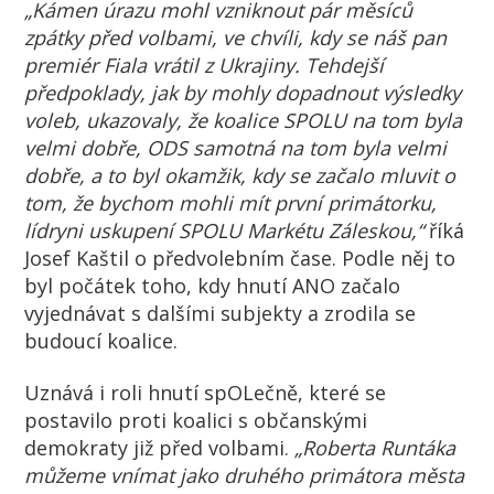
„Kámen úrazu mohl vzniknout pár měsíců
zpátky před volbami, ve chvíli, kdy se náš pan
premiér Fiala vrátil z Ukrajiny. Tehdejší
předpoklady, jak by mohly dopadnout výsledky
voleb, ukazovaly, že koalice SPOLU na tom byla
velmi dobře, ODS samotná na tom byla velmi
dobře, a to byl okamžik, kdy se začalo mluvit o
tom, že bychom mohli mít první primátorku,
lídryni uskupení SPOLU Markétu Záleskou,“
říká
Josef Kaštil o předvolebním čase. Podle něj to
byl počátek toho, kdy hnutí ANO začalo
vyjednávat s dalšími subjekty a zrodila se
budoucí koalice.
Uznává i roli hnutí spOLečně, které se
postavilo proti koalici s občanskými
demokraty již před volbami.
„Roberta Runtáka
můžeme vnímat jako druhého primátora města