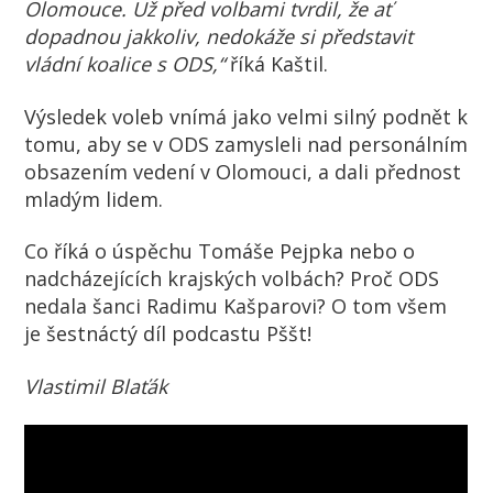
Olomouce. Už před volbami tvrdil, že ať
dopadnou jakkoliv, nedokáže si představit
vládní koalice s ODS,“
říká Kaštil.
Výsledek voleb vnímá jako velmi silný podnět k
tomu, aby se v ODS zamysleli nad personálním
obsazením vedení v Olomouci, a dali přednost
mladým lidem.
Co říká o úspěchu Tomáše Pejpka nebo o
nadcházejících krajských volbách? Proč ODS
nedala šanci Radimu Kašparovi? O tom všem
je šestnáctý díl podcastu Pššt!
Vlastimil Blaťák