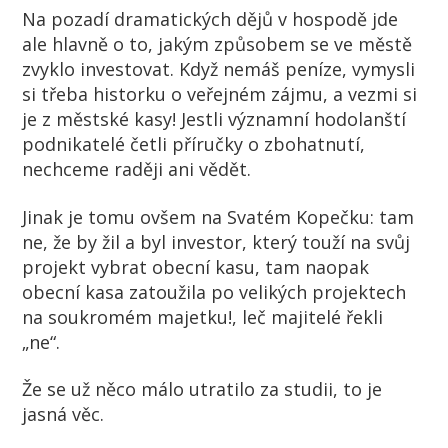
Na pozadí dramatických dějů v hospodě jde
ale hlavně o to, jakým způsobem se ve městě
zvyklo investovat. Když nemáš peníze, vymysli
si třeba historku o veřejném zájmu, a vezmi si
je z městské kasy! Jestli významní hodolanští
podnikatelé četli příručky o zbohatnutí,
nechceme raději ani vědět.
Jinak je tomu ovšem na Svatém Kopečku: tam
ne, že by žil a byl investor, který touží na svůj
projekt vybrat obecní kasu, tam naopak
obecní kasa zatoužila po velikých projektech
na soukromém majetku!, leč majitelé řekli
„ne“.
Že se už něco málo utratilo za studii, to je
jasná věc.