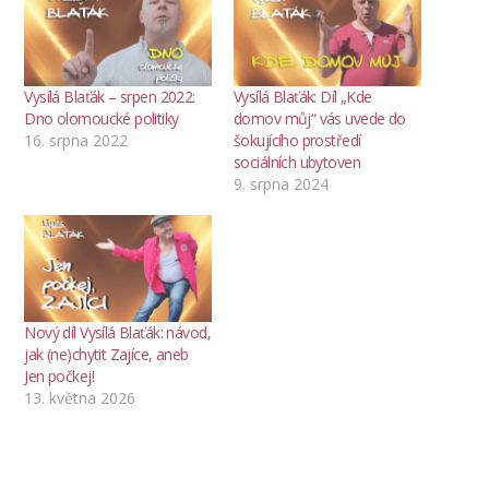
Vysílá Blaťák – srpen 2022:
Vysílá Blaťák: Díl „Kde
Dno olomoucké politiky
domov můj“ vás uvede do
16. srpna 2022
šokujícího prostředí
sociálních ubytoven
9. srpna 2024
Nový díl Vysílá Blaťák: návod,
jak (ne)chytit Zajíce, aneb
Jen počkej!
13. května 2026