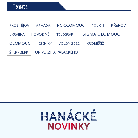
Témata
HC OLOMOUC
PROSTĚJOV
PŘEROV
ARMÁDA
POLICIE
SIGMA OLOMOUC
POVODNĚ
UKRAJINA
TELEGRAPH
OLOMOUC
JESENÍKY
VOLBY 2022
KROMĚŘÍŽ
UNIVERZITA PALACKÉHO
ŠTERNBERK