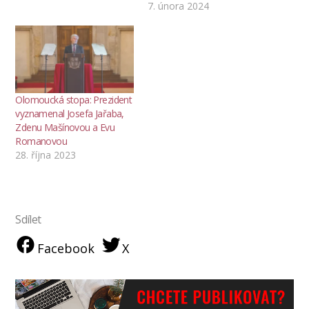
7. února 2024
Olomoucká stopa: Prezident
vyznamenal Josefa Jařaba,
Zdenu Mašínovou a Evu
Romanovou
28. října 2023
Sdílet
Facebook
X