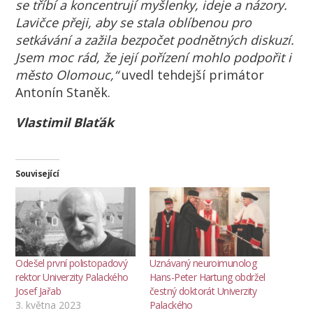
se tříbí a koncentrují myšlenky, ideje a názory.
Lavičce přeji, aby se stala oblíbenou pro
setkávání a zažila bezpočet podnětných diskuzí.
Jsem moc rád, že její pořízení mohlo podpořit i
město Olomouc,“
uvedl tehdejší primátor
Antonín Staněk.
Vlastimil Blaťák
Související
Odešel první polistopadový
Uznávaný neuroimunolog
rektor Univerzity Palackého
Hans-Peter Hartung obdržel
Josef Jařab
čestný doktorát Univerzity
3. května 2023
Palackého