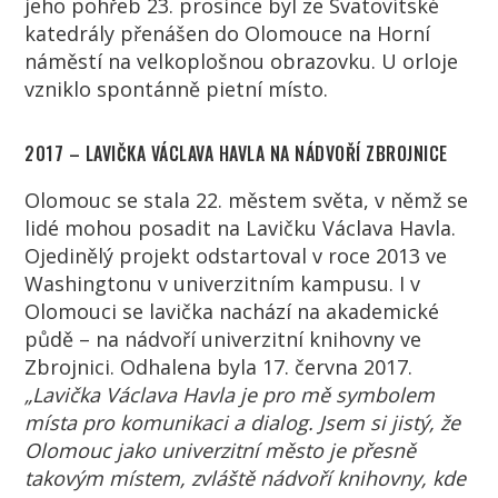
jeho pohřeb 23. prosince byl ze Svatovítské
katedrály přenášen do Olomouce na Horní
náměstí na velkoplošnou obrazovku. U orloje
vzniklo spontánně pietní místo.
2017 – LAVIČKA VÁCLAVA HAVLA NA NÁDVOŘÍ ZBROJNICE
Olomouc se stala 22. městem světa, v němž se
lidé mohou posadit na Lavičku Václava Havla.
Ojedinělý projekt odstartoval v roce 2013 ve
Washingtonu v univerzitním kampusu. I v
Olomouci se lavička nachází na akademické
půdě – na nádvoří univerzitní knihovny ve
Zbrojnici. Odhalena byla 17. června 2017.
„Lavička Václava Havla je pro mě symbolem
místa pro komunikaci a dialog. Jsem si jistý, že
Olomouc jako univerzitní město je přesně
takovým místem, zvláště nádvoří knihovny, kde