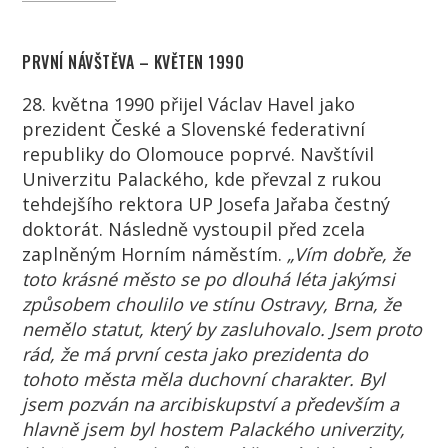
PRVNÍ NÁVŠTĚVA – KVĚTEN 1990
28. května 1990 přijel Václav Havel jako
prezident České a Slovenské federativní
republiky do Olomouce poprvé. Navštívil
Univerzitu Palackého, kde převzal z rukou
tehdejšího rektora UP Josefa Jařaba čestný
doktorát. Následně vystoupil před zcela
zaplněným Horním náměstím.
„Vím dobře, že
toto krásné město se po dlouhá léta jakýmsi
způsobem choulilo ve stínu Ostravy, Brna, že
nemělo statut, který by zasluhovalo. Jsem proto
rád, že má první cesta jako prezidenta do
tohoto města měla duchovní charakter. Byl
jsem pozván na arcibiskupství a především a
hlavně jsem byl hostem Palackého univerzity,