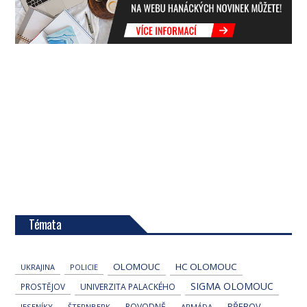
Témata
OLOMOUC
HC OLOMOUC
UKRAJINA
POLICIE
SIGMA OLOMOUC
PROSTĚJOV
UNIVERZITA PALACKÉHO
POVODNĚ
PŘEROV
JESENÍKY
ŠTERNBERK
ARMÁDA