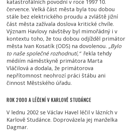
katastrofálních povodní v roce 1997 10.
července. Velká část města byla tou dobou
stále bez elektrického proudu a zvláště jižní
část města zažívala doslova kritické chvíle.
Význam Havlovy návštěvy byl mimořádný i v
kontextu toho, že tou dobou odjížděl primátor
města Ivan Kosatík (ODS) na dovolenou.
„Bylo
to naše společné rozhodnutí,“
řekla tehdy
médiím náměstkyně primátora Marta
Vláčilová a dodala, že primátorova
nepřítomnost neohrozí práci štábu ani
činnost Městského úřadu.
ROK 2000 A LÉČENÍ V KARLOVĚ STUDÁNCE
V lednu 2002 se Václav Havel léčil v lázních v
Karlově Studánce. Doprovázela jej manželka
Dagmar.