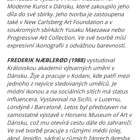
Moderne Kunst v Dánsku, které zakoupilo jeho
díla do své sbírky. Jeho tvorba je zastoupena
také v New Carlsberg Art Foundation a v
soukromých sbírkách Yusaku Maezawa nebo
Progressive Art Collection. Ve své tvorbě mísí
expresivní ikonografii s odvážnou barevností.
FREDERIK NÆBLERØD (1988)
vystudoval
Královskou akademii výtvarných umění v
Dánsku. Žije a pracuje v Kodani, kde patří mezi
jednoho z nejvíce sledovaných umělců. Je
módní ikonou a na sociálních sítích má status
influencera. Vystavoval na Sicílii, v Luzernu,
Londýně i Barceloně. Letos byl představen na
samostatné výstavě v Horsens Museum of Art v
Dánsku, což mu otevírá cestu dále do zahraničí.
Ve své tvorbě pracuje s různými médii (olej,
akryl, lepidlo, sádra) v různých žánrech (kresba,