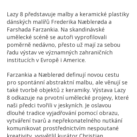
Lazy 8 představuje malby a keramické plastiky
dánských malířů Frederika Næblerøda a
Farshada Farzankia. Na skandinávské
umělecké scéně se autoři vyprofilovali
poměrně nedávno, přesto už mají za sebou
řadu výstav ve významných zahraničních
institucích v Evropě i Americe.
Farzankia a Næblerød definují novou cestu
pro spontánní abstraktní malbu, ale věnují se
také tvorbě objektů z keramiky. Výstava Lazy
8 odkazuje na prvotní umělecké projevy, které
naši předci tvořili v jeskyních. Je oslavou
dlouhé tradice vyjadřování pomocí obrazu,
vytváření tvarů a nepřekonatelného nutkání
komunikovat prostřednictvím nespoutané
kreativity, vysvětlil kurátor Christian