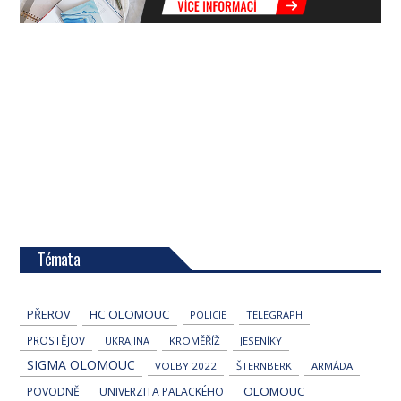
Témata
HC OLOMOUC
PŘEROV
POLICIE
TELEGRAPH
PROSTĚJOV
UKRAJINA
KROMĚŘÍŽ
JESENÍKY
SIGMA OLOMOUC
VOLBY 2022
ŠTERNBERK
ARMÁDA
OLOMOUC
POVODNĚ
UNIVERZITA PALACKÉHO