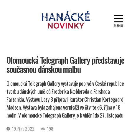
MENU
Hanácké
novinky
Olomoucká Telegraph Gallery představuje
současnou dánskou malbu
Olomoucká Telegraph Gallery vystavuje poprvé v České republice
tvorbu dánských umělců Frederika Næblerøda a Farshada
Farzankia. Výstavu Lazy 8 připravil kurátor Christian Kortegaard
Madsen. Výstava byla zahájena vernisáží ve čtvrtek 6. října v 18
hodin. V olomoucké Telegraph Gallery je k vidění do 27. listopadu.
Datum
19. října 2022
198