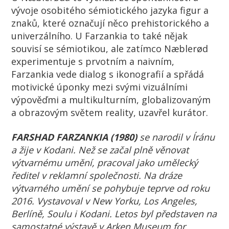
vývoje osobitého sémiotického jazyka figur a
znaků, které označují něco prehistorického a
univerzálního. U Farzankia to také nějak
souvisí se sémiotikou, ale zatímco Næblerød
experimentuje s prvotním a naivním,
Farzankia vede dialog s ikonografií a spřádá
motivické úponky mezi svými vizuálními
výpověďmi a multikulturním, globalizovaným
a obrazovým světem reality, uzavřel kurátor.
FARSHAD FARZANKIA (1980)
se narodil v Íránu
a žije v Kodani. Než se začal plně věnovat
výtvarnému umění, pracoval jako umělecký
ředitel v reklamní společnosti. Na dráze
výtvarného umění se pohybuje teprve od roku
2016. Vystavoval v New Yorku, Los Angeles,
Berlíně, Soulu i Kodani. Letos byl představen na
samostatné výstavě v Arken Museum for