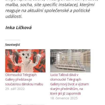
malba, socha, site specific instalace), kterými
reaguje na aktuální společenské a politické
události.
Inka Ličková
Související
Olomoucká Telegraph
Lucia Tallová dává v
Gallery představuje
olomoucké Telegraph
současnou dánskou malbu
Gallery nový život a význam
29. září 2022
starým předmětům, na
které jiní již zapomněli
18. července 2025