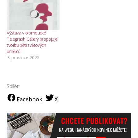
Výstava v olomoucké
Telegraph Gallery propojuje
tvorbu pěti světových
umělců
7. prosince 2022
Sdílet
Facebook
X