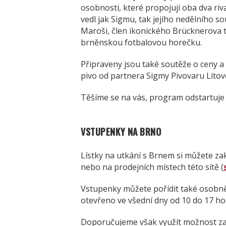
osobnosti, které propojují oba dva riva
vedl jak Sigmu, tak jejího nedělního s
Maroši, člen ikonického Brücknerova t
brněnskou fotbalovou horečku.
Připraveny jsou také soutěže o ceny a
pivo od partnera Sigmy Pivovaru Litove
Těšíme se na vás, program odstartuje 
VSTUPENKY NA BRNO
Lístky na utkání s Brnem si můžete z
nebo na prodejních místech této sítě (
Vstupenky můžete pořídit také osobně
otevřeno ve všední dny od 10 do 17 ho
Doporučujeme však využít možnost zak