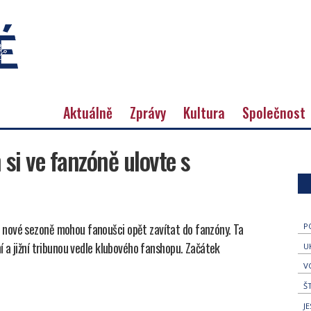
Aktuálně
Zprávy
Kultura
Společnost
i ve fanzóně ulovte s
nové sezoně mohou fanoušci opět zavítat do fanzóny. Ta
P
í a jižní tribunou vedle klubového fanshopu. Začátek
U
V
Š
J