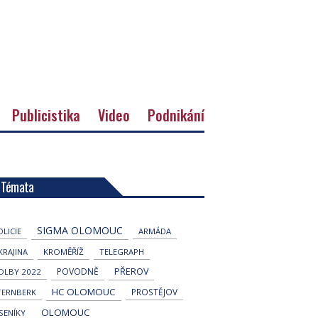
Publicistika
Video
Podnikání
Témata
SIGMA OLOMOUC
OLICIE
ARMÁDA
KRAJINA
KROMĚŘÍŽ
TELEGRAPH
POVODNĚ
PŘEROV
OLBY 2022
HC OLOMOUC
PROSTĚJOV
TERNBERK
OLOMOUC
ESENÍKY