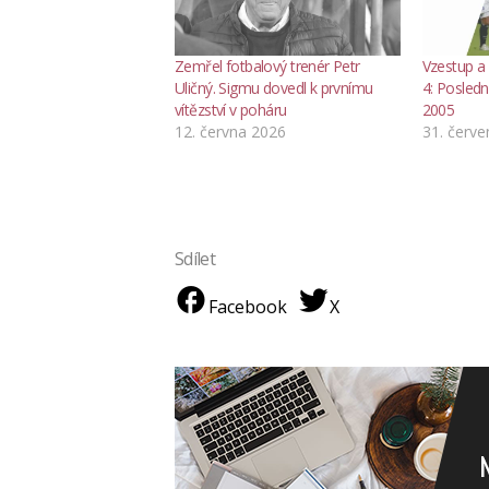
Zemřel fotbalový trenér Petr
Vzestup a
Uličný. Sigmu dovedl k prvnímu
4: Posledn
vítězství v poháru
2005
12. června 2026
31. červ
Sdílet
Facebook
X