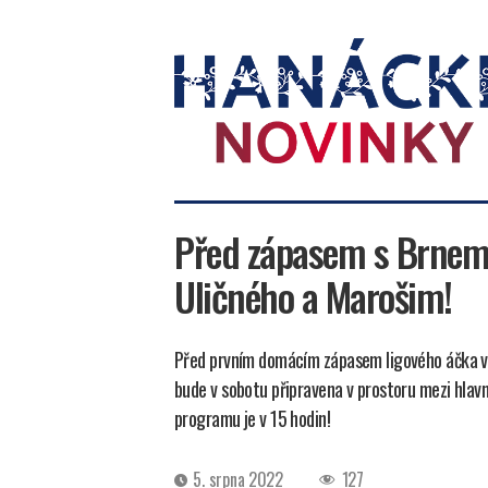
Hanácké
novinky
Před zápasem s Brnem s
Uličného a Marošim!
Před prvním domácím zápasem ligového áčka v 
bude v sobotu připravena v prostoru mezi hlavn
programu je v 15 hodin!
Datum
5. srpna 2022
127