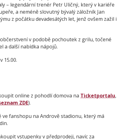
ly – legendární trenér Petr Uličný, který v kariéře
oupeře, a neméně slovutný bývalý záložník Jan
ýmu z počátku devadesátých let, jenž ovšem zažil i
 občerstvení v podobě pochoutek z grilu, točené
l a další nabídka nápojů.
v 15.00.
akoupit online z pohodlí domova na
Ticketportalu
,
seznam ZDE
).
 ve fanshopu na Andrově stadionu, který má
din.
oupit vstupenky v předprodeji, navíc za