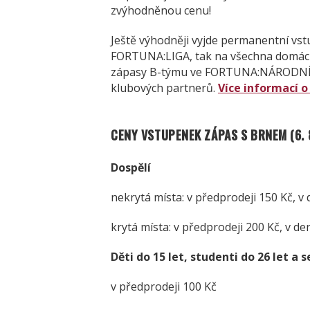
zvýhodněnou cenu!
Ještě výhodněji vyjde permanentní vst
FORTUNA:LIGA, tak na všechna domácí 
zápasy B-týmu ve FORTUNA:NÁRODNÍ L
klubových partnerů.
Více informací 
CENY VSTUPENEK ZÁPAS S BRNEM (6. 8
Dospělí
nekrytá místa: v předprodeji 150 Kč, v
krytá místa: v předprodeji 200 Kč, v d
Děti do 15 let, studenti do 26 let a s
v předprodeji 100 Kč