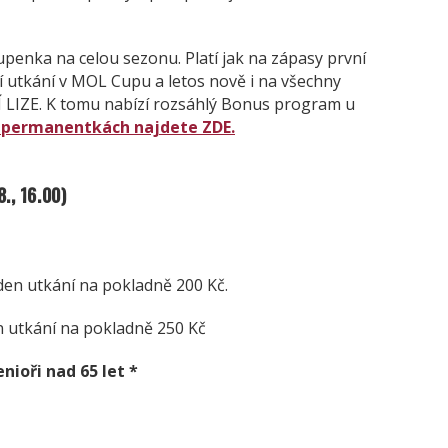
upenka na celou sezonu. Platí jak na zápasy první
utkání v MOL Cupu a letos nově i na všechny
IZE. K tomu nabízí rozsáhlý Bonus program u
o permanentkách najdete ZDE.
., 16.00)
 den utkání na pokladně 200 Kč.
en utkání na pokladně 250 Kč
enioři nad 65 let *