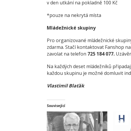
v den utkání na pokladně 100 Kč
*pouze na nekrytá místa
Mládežnické skupiny
Pro organizované mládežnické skupiny
zdarma. Stačí kontaktovat Fanshop na
zavolat na telefon
725 184 077.
Uzávěr
Na každých deset mládežníků připadají 
každou skupinu je možné domluvit indi
Vlastimil Blaťák
Související