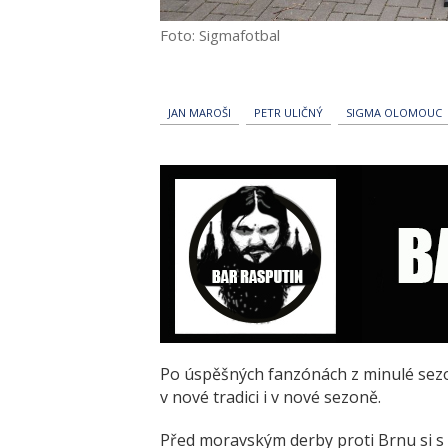
Foto: Sigmafotbal
JAN MAROŠI
PETR ULIČNÝ
SIGMA OLOMOUC
Po úspěšných fanzónách z minulé sezo
v nové tradici i v nové sezoně.
Před moravským derby proti Brnu si s