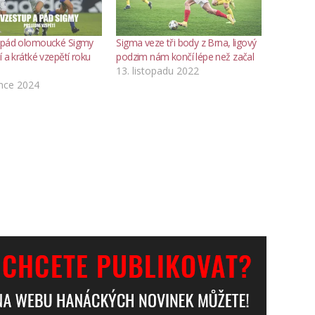
 pád olomoucké Sigmy
Sigma veze tři body z Brna, ligový
í a krátké vzepětí roku
podzim nám končí lépe než začal
13. listopadu 2022
ence 2024