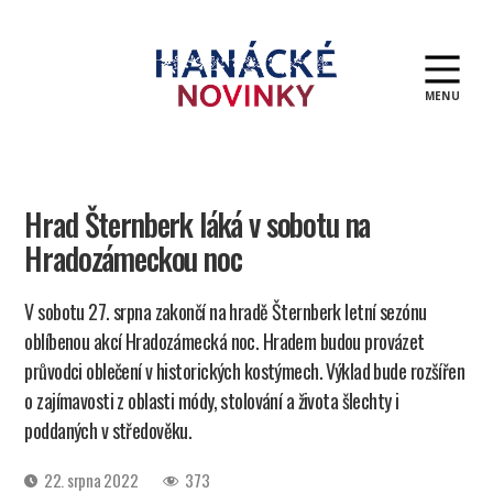
MENU
Hanácké
novinky
Hrad Šternberk láká v sobotu na
Hradozámeckou noc
V sobotu 27. srpna zakončí na hradě Šternberk letní sezónu
oblíbenou akcí Hradozámecká noc. Hradem budou provázet
průvodci oblečení v historických kostýmech. Výklad bude rozšířen
o zajímavosti z oblasti módy, stolování a života šlechty i
poddaných v středověku.
Datum
22. srpna 2022
373