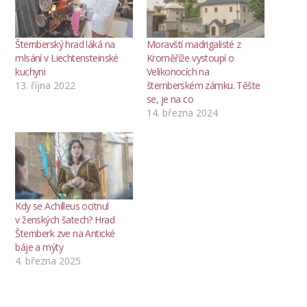
Šternberský hrad láká na
Moravští madrigalisté z
mlsání v Liechtensteinské
Kroměříže vystoupí o
kuchyni
Velikonocích na
13. října 2022
šternberském zámku. Těšte
se, je na co
14. března 2024
Kdy se Achilleus ocitnul
v ženských šatech? Hrad
Šternberk zve na Antické
báje a mýty
4. března 2025