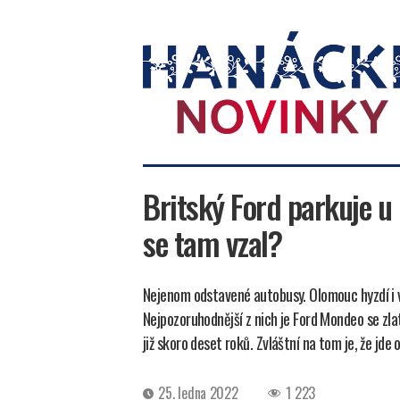
Hanácké
novinky
Britský Ford parkuje u
se tam vzal?
Nejenom odstavené autobusy. Olomouc hyzdí i vr
Nejpozoruhodnější z nich je Ford Mondeo se zla
již skoro deset roků. Zvláštní na tom je, že jd
Datum
25. ledna 2022
1 223