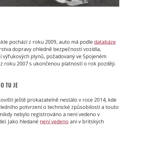
skle pochází z roku 2009, auto má podle
databáze
rstva dopravy ohledně bezpečnosti vozidla,
sí výfukových plynů, požadovaný ve Spojeném
z roku 2007 s ukončenou platností o rok později.
O TU JE
višti ještě prokazatelně nestálo v roce 2014, kde
edního potvrzení o technické způsobilosti a touto
nikdy nebylo registrováno a není vedeno v
del. Jako hledané
není vedeno
ani v britských