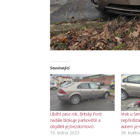
Související
Uběhl zase rok. Britský Ford
Vrak u Sen
nadále blokuje parkoviště a
nepředsta
obydleli jej bezdomovci
autem je 
10. ledna 2023
30. květn