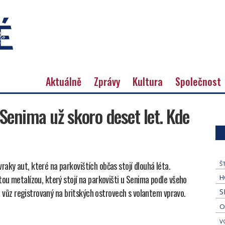
Aktuálně
Zprávy
Kultura
Společnost
 Senima už skoro deset let. Kde
aky aut, které na parkovištích občas stojí dlouhá léta.
Š
tou metalízou, který stojí na parkovišti u Senima podle všeho
H
e o vůz registrovaný na britských ostrovech s volantem vpravo.
S
O
V