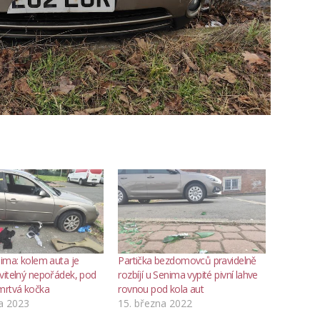
ima: kolem auta je
Partička bezdomovců pravidelně
vitelný nepořádek, pod
rozbíjí u Senima vypité pivní lahve
mrtvá kočka
rovnou pod kola aut
a 2023
15. března 2022