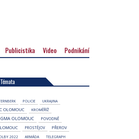
Publicistika
Video
Podnikání
Témata
TERNBERK
POLICIE
UKRAJINA
C OLOMOUC
KROMĚŘÍŽ
IGMA OLOMOUC
POVODNĚ
LOMOUC
PROSTĚJOV
PŘEROV
OLBY 2022
ARMÁDA
TELEGRAPH