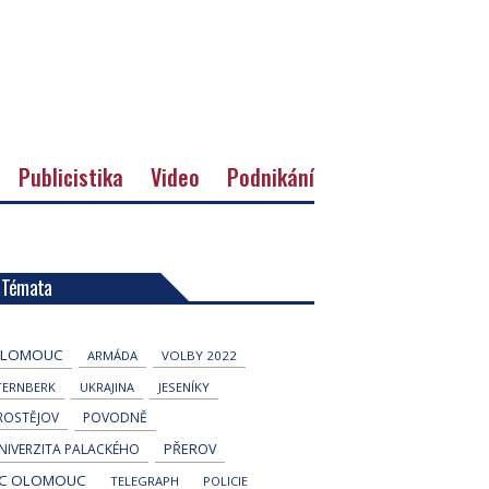
Publicistika
Video
Podnikání
Témata
LOMOUC
ARMÁDA
VOLBY 2022
TERNBERK
UKRAJINA
JESENÍKY
ROSTĚJOV
POVODNĚ
NIVERZITA PALACKÉHO
PŘEROV
C OLOMOUC
TELEGRAPH
POLICIE