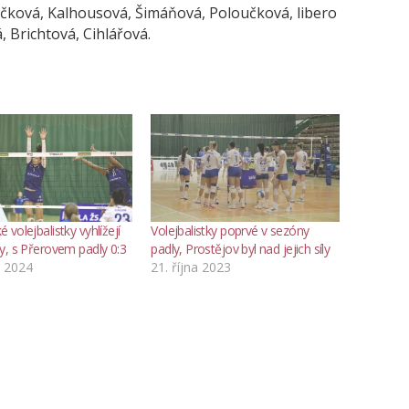
ková, Kalhousová, Šimáňová, Poloučková, libero
, Brichtová, Cihlářová.
volejbalistky vyhlížejí
Volejbalistky poprvé v sezóny
y, s Přerovem padly 0:3
padly, Prostějov byl nad jejich síly
a 2024
21. října 2023