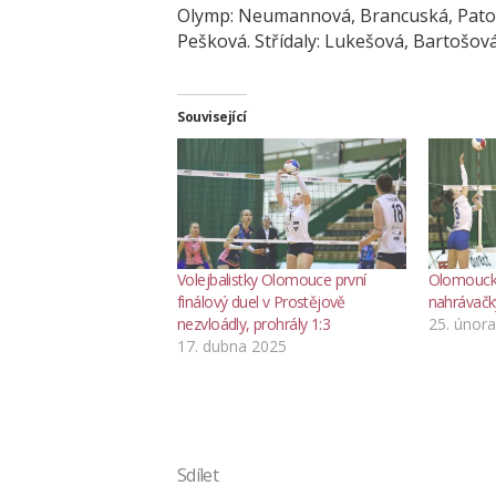
Olymp: Neumannová, Brancuská, Patoč
Pešková. Střídaly: Lukešová, Bartošová
Související
Volejbalistky Olomouce první
Olomoucké 
finálový duel v Prostějově
nahrávačk
nezvloádly, prohrály 1:3
25. únor
17. dubna 2025
Sdílet