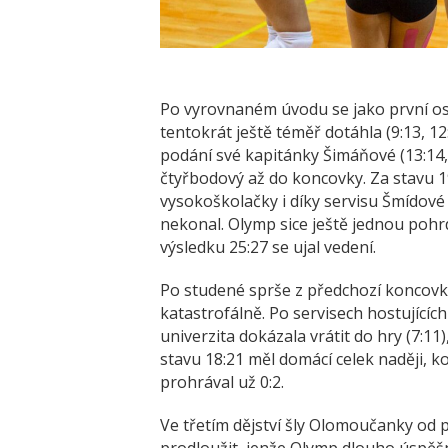
Po vyrovnaném úvodu se jako první osmě
tentokrát ještě téměř dotáhla (9:13, 12
podání své kapitánky Šimáňové (13:14,
čtyřbodový až do koncovky. Za stavu 1
vysokoškolačky i díky servisu Šmídové 
nekonal. Olymp sice ještě jednou pohr
výsledku 25:27 se ujal vedení.
Po studené sprše z předchozí koncov
katastrofálně. Po servisech hostujících
univerzita dokázala vrátit do hry (7:11
stavu 18:21 měl domácí celek naději, k
prohrával už 0:2.
Ve třetím dějství šly Olomoučanky od 
prodloužit, jenže Olymp dlouho úspěšně