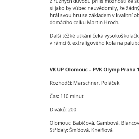
z různých důvodů příliš možností ke s
si jako by vůbec neuvědomily, že žádn
hrál svou hru se základem v kvalitní ob
domácího celku Martin Hroch.
Další těžké utkání čeká vysokoškolačky 
v rámci 6. extraligového kola na palub
VK UP Olomouc – PVK Olymp Praha 1:3 
Rozhodčí: Marschner, Poláček
Čas: 110 minut
Diváků: 200
Olomouc: Babićová, Gambová, Blancová,
Střídaly: Šmídová, Kneiflová.