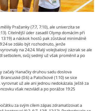
lily Pražanky (7:7, 7:10), ale univerzita se
:13). Citelnější úder zasadil Olymp domácím při
 13:19) a náskok hostů pak zůstával minimálně
9:24 se zdálo být rozhodnuto, jenže
vyrovnaly na 24:24. Malý volejbalový zázrak se ale
dl setbolem, svůj sedmý už však proměnil a po
ky začaly Hanačky druhou sadu doslova
 Brancuské (0:6) a Patočkové (1:10) se sice
), vyrovnat už ale ani jednou nedokázala. Ještě za
oncovku však nezvládl a po porážce 19:25
počátku za svým cílem zápas zdramatizovat a
 kontroval (6:2, 6:7, 12:8, 12:12). Rozhodovalo se