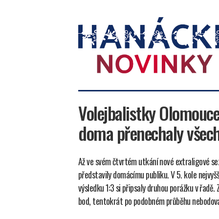
Hanácké
novinky
Volejbalistky Olomouce
doma přenechaly všec
Až ve svém čtvrtém utkání nové extraligové se
představily domácímu publiku. V 5. kole nejvyš
výsledku 1:3 si připsaly druhou porážku v řadě.
bod, tentokrát po podobném průběhu nebodova