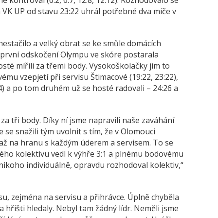
 VK UP od stavu 23:22 uhrál potřebné dva míče v
nestačilo a velký obrat se ke smůle domácích
první odskočení Olympu ve skóre postarala
osté mířili za třemi body. Vysokoškolačky jim to
ému vzepjetí při servisu Štimacové (19:22, 23:22),
4) a po tom druhém už se hosté radovali – 24:26 a
za tři body. Díky ní jsme napravili naše zaváhání
 se snažili tým uvolnit s tím, že v Olomouci
až na hranu s každým úderem a servisem. To se
lého kolektivu vedl k výhře 3:1 a plnému bodovému
ikoho individuálně, opravdu rozhodoval kolektiv,“
u, zejména na servisu a přihrávce. Úplně chyběla
hřišti hledaly. Nebyl tam žádný lídr. Neměli jsme