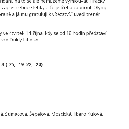
třídání, na to se ale nemůžeme vymlouvat. Hráčky
ý zápas nebude lehký a že je třeba zapnout. Olymp
raně a já mu gratuluji k vítězství,“ uvedl trenér
ve čtvrtek 14. října, kdy se od 18 hodin představí
ovce Dukly Liberec.
(-25, -19, 22, -24)
 Štimacová, Šepeľová, Moscická, libero Kulová.