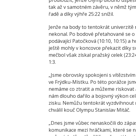
tak až v samotném závěru, v němž tým
řadě a díky výhře 25:22 snížil.
Jenže na body to tentokrát univerzitě 
nekonal. Po bodové přetahované se o 
podávající Patočková (10:10, 10:15) a h
ještě mohly v koncovce překazit díky sv
mečbol však získal pražský celek (23:2
1:3.
„Jsme obrovsky spokojeni s vítězstvím 
ve Frýdku-Místku. Po této porážce jsme
nemáme co ztratit a můžeme riskovat 
nám dlouho dařilo a bojovný výkon ce
zisku. Nemůžu tentokrát vyzdvihnout n
chválil kouč Olympu Stanislav Mitáč.
„Dnes jsme vůbec nenaskočili do zápas
komunikace mezi hráčkami, které se na 