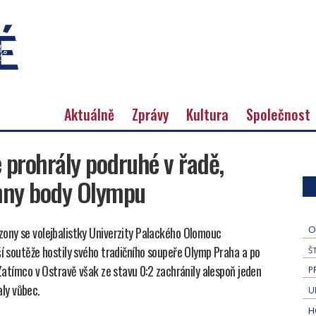
Aktuálně
Zprávy
Kultura
Společnost
 prohrály podruhé v řadě,
hny body Olympu
O
zony se volejbalistky Univerzity Palackého Olomouc
ší soutěže hostily svého tradičního soupeře Olymp Praha a po
Š
 Zatímco v Ostravě však ze stavu 0:2 zachránily alespoň jeden
P
ly vůbec.
U
H