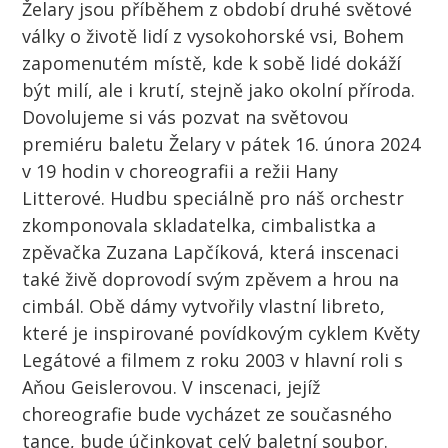
Želary jsou příběhem z období druhé světové
války o životě lidí z vysokohorské vsi, Bohem
zapomenutém místě, kde k sobě lidé dokáží
být milí, ale i krutí, stejně jako okolní příroda.
Dovolujeme si vás pozvat na světovou
premiéru baletu Želary v pátek 16. února 2024
v 19 hodin v choreografii a režii Hany
Litterové. Hudbu speciálně pro náš orchestr
zkomponovala skladatelka, cimbalistka a
zpěvačka Zuzana Lapčíková, která inscenaci
také živě doprovodí svým zpěvem a hrou na
cimbál. Obě dámy vytvořily vlastní libreto,
které je inspirované povídkovým cyklem Květy
Legátové a filmem z roku 2003 v hlavní roli s
Aňou Geislerovou. V inscenaci, jejíž
choreografie bude vycházet ze současného
tance, bude účinkovat celý baletní soubor.