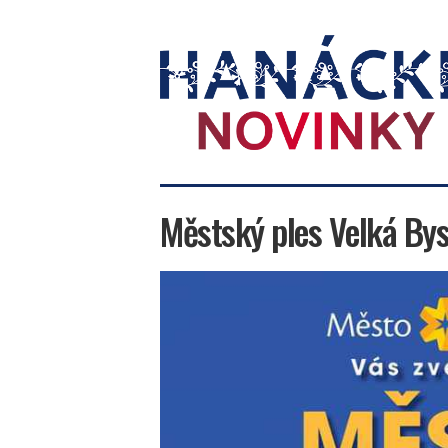
Hanácké
novinky
Městský ples Velká Bys