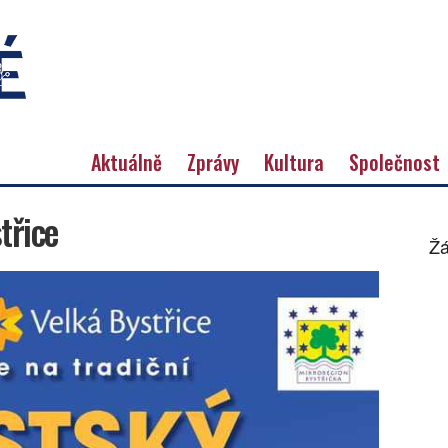
Aktuálně
Zprávy
Kultura
Společnost
třice
Žá