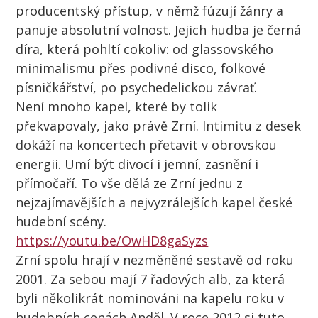
producentský přístup, v němž fúzují žánry a
panuje absolutní volnost. Jejich hudba je černá
díra, která pohltí cokoliv: od glassovského
minimalismu přes podivné disco, folkové
písničkářství, po psychedelickou závrať.
Není mnoho kapel, které by tolik
překvapovaly, jako právě Zrní. Intimitu z desek
dokáží na koncertech přetavit v obrovskou
energii. Umí být divocí i jemní, zasnění i
přímočaří. To vše dělá ze Zrní jednu z
nejzajímavějších a nejvyzrálejších kapel české
hudební scény.
https://youtu.be/OwHD8gaSyzs
Zrní spolu hrají v nezměněné sestavě od roku
2001. Za sebou mají 7 řadových alb, za která
byli několikrát nominováni na kapelu roku v
hudebních cenách Anděl. V roce 2012 si tuto