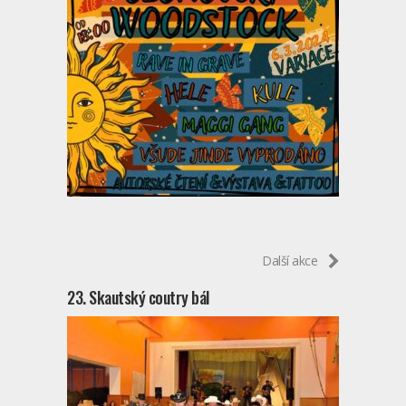
Další akce
23. Skautský coutry bál