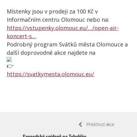
Místenky jsou v prodeji za 100 Kč v
Informačním centru Olomouc nebo na:
https://vstupenky.olomouc.eu/…/open-air-
koncert-s…
Podrobný program Svátků města Olomouce a
další doprovodné akce najdete na
https://svatkymesta.olomouc.eu/
Předchozí akce
Sousedská snídaně na Tabuláku