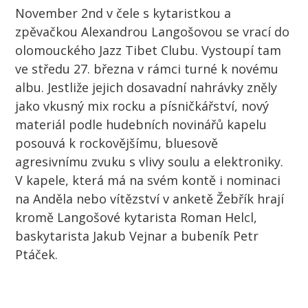
November 2nd v čele s kytaristkou a
zpěvačkou Alexandrou Langošovou se vrací do
olomouckého Jazz Tibet Clubu. Vystoupí tam
ve středu 27. března v rámci turné k novému
albu. Jestliže jejich dosavadní nahrávky zněly
jako vkusný mix rocku a písničkářství, nový
materiál podle hudebních novinářů kapelu
posouvá k rockovějšímu, bluesově
agresivnímu zvuku s vlivy soulu a elektroniky.
V kapele, která má na svém kontě i nominaci
na Anděla nebo vítězství v anketě Žebřík hrají
kromě Langošové kytarista Roman Helcl,
baskytarista Jakub Vejnar a bubeník Petr
Ptáček.