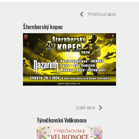
Předchozí akce
Šternberský kopec
Další akce
Týnečkovské Velikonoce